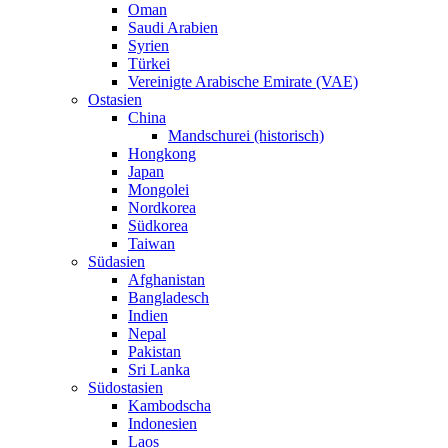
Oman
Saudi Arabien
Syrien
Türkei
Vereinigte Arabische Emirate (VAE)
Ostasien
China
Mandschurei (historisch)
Hongkong
Japan
Mongolei
Nordkorea
Südkorea
Taiwan
Südasien
Afghanistan
Bangladesch
Indien
Nepal
Pakistan
Sri Lanka
Südostasien
Kambodscha
Indonesien
Laos