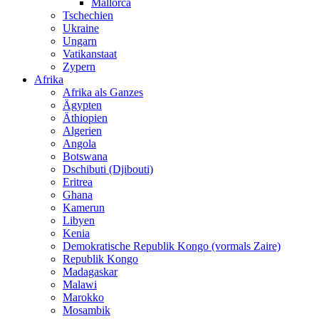
Mallorca
Tschechien
Ukraine
Ungarn
Vatikanstaat
Zypern
Afrika
Afrika als Ganzes
Ägypten
Äthiopien
Algerien
Angola
Botswana
Dschibuti (Djibouti)
Eritrea
Ghana
Kamerun
Libyen
Kenia
Demokratische Republik Kongo (vormals Zaire)
Republik Kongo
Madagaskar
Malawi
Marokko
Mosambik