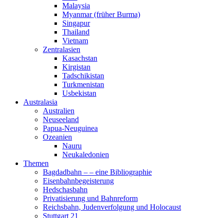
Malaysia
Myanmar (früher Burma)
Singapur
Thailand
Vietnam
Zentralasien
Kasachstan
Kirgistan
Tadschikistan
Turkmenistan
Usbekistan
Australasia
Australien
Neuseeland
Papua-Neuguinea
Ozeanien
Nauru
Neukaledonien
Themen
Bagdadbahn – – eine Bibliographie
Eisenbahnbegeisterung
Hedschasbahn
Privatisierung und Bahnreform
Reichsbahn, Judenverfolgung und Holocaust
Stuttgart 21