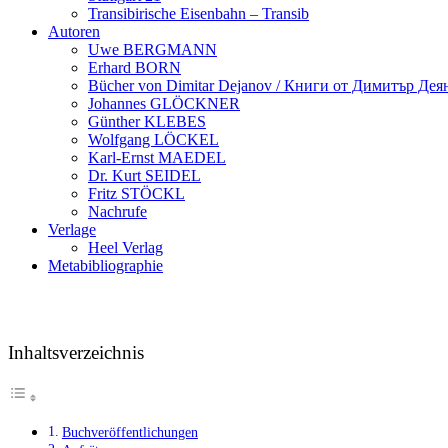
Transibirische Eisenbahn – Transib
Autoren
Uwe BERGMANN
Erhard BORN
Bücher von Dimitar Dejanov / Книги от Димитър Дея
Johannes GLÖCKNER
Günther KLEBES
Wolfgang LÖCKEL
Karl-Ernst MAEDEL
Dr. Kurt SEIDEL
Fritz STÖCKL
Nachrufe
Verlage
Heel Verlag
Metabibliographie
Inhaltsverzeichnis
Buchveröffentlichungen