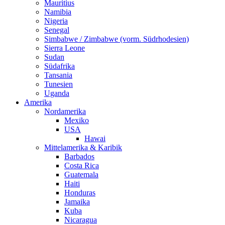
Mauritius
Namibia
Nigeria
Senegal
Simbabwe / Zimbabwe (vorm. Südrhodesien)
Sierra Leone
Sudan
Südafrika
Tansania
Tunesien
Uganda
Amerika
Nordamerika
Mexiko
USA
Hawai
Mittelamerika & Karibik
Barbados
Costa Rica
Guatemala
Haiti
Honduras
Jamaika
Kuba
Nicaragua