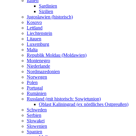
Italien
Sardinien
Sizilien
Jugoslawien (historisch)
Kosovo
Lettland
Liechtenstein
Litauen
Luxemburg
Malta
Republik Moldau (Moldawien)
Montenegro
Niederlande
Nordmazedonien
Norwegen
Polen
Portugal
Rumänien
Russland (mit historisch: Sowjetunion)
Oblast Kaliningrad (ex nördliches Ostpreußen)
Schweden
Serbien
Slowakei
Slowenien
Spanien