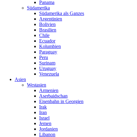
Panama
Südamerika
Südamerika als Ganzes
Argentinien
Bolivien
Brasilien
Chile
Ecuador
Kolumbien
Paraguay
Peru
Surinam
Uruguay
Venezuela
Asien
Westasien
Armenien
Aserbaidschan
Eisenbahn in Georgien
Irak
Iran
Israel
Jemen
Jordanien
Libanon