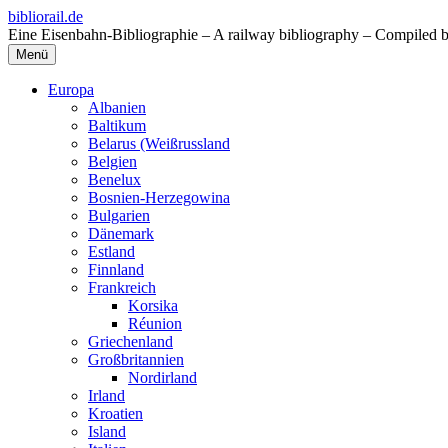
Zum
bibliorail.de
Inhalt
Eine Eisenbahn-Bibliographie – A railway bibliography – Compiled 
springen
Menü
Europa
Albanien
Baltikum
Belarus (Weißrussland
Belgien
Benelux
Bosnien-Herzegowina
Bulgarien
Dänemark
Estland
Finnland
Frankreich
Korsika
Réunion
Griechenland
Großbritannien
Nordirland
Irland
Kroatien
Island