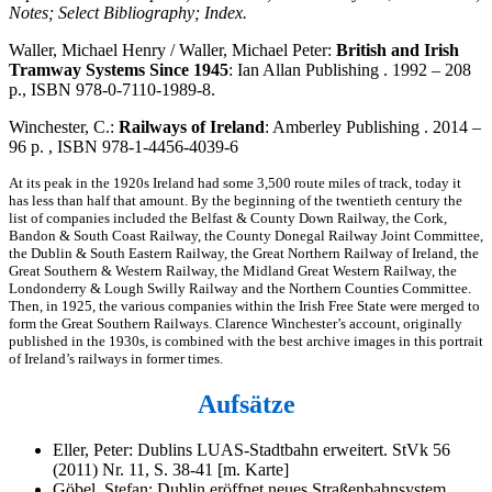
Notes; Select Bibliography; Index.
Waller, Michael Henry / Waller, Michael Peter:
British and Irish
Tramway Systems Since 1945
: Ian Allan Publishing . 1992 – 208
p., ISBN 978-0-7110-1989-8.
Winchester, C.:
Railways of Ireland
: Amberley Publishing . 2014 –
96 p. , ISBN 978-1-4456-4039-6
At its peak in the 1920s Ireland had some 3,500 route miles of track, today it
has less than half that amount. By the beginning of the twentieth century the
list of companies included the Belfast & County Down Railway, the Cork,
Bandon & South Coast Railway, the County Donegal Railway Joint Committee,
the Dublin & South Eastern Railway, the Great Northern Railway of Ireland, the
Great Southern & Western Railway, the Midland Great Western Railway, the
Londonderry & Lough Swilly Railway and the Northern Counties Committee.
Then, in 1925, the various companies within the Irish Free State were merged to
form the Great Southern Railways. Clarence Winchester’s account, originally
published in the 1930s, is combined with the best archive images in this portrait
of Ireland’s railways in former times.
Aufsätze
Eller, Peter: Dublins LUAS-Stadtbahn erweitert. StVk 56
(2011) Nr. 11, S. 38-41 [m. Karte]
Göbel, Stefan: Dublin eröffnet neues Straßenbahnsystem