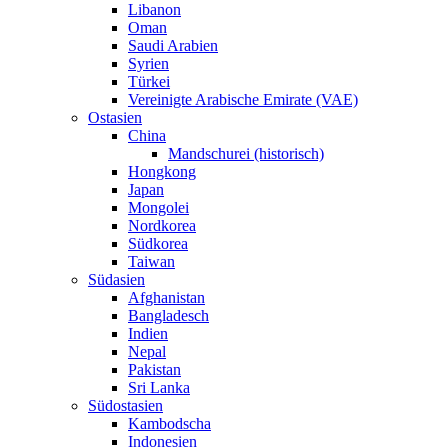
Libanon
Oman
Saudi Arabien
Syrien
Türkei
Vereinigte Arabische Emirate (VAE)
Ostasien
China
Mandschurei (historisch)
Hongkong
Japan
Mongolei
Nordkorea
Südkorea
Taiwan
Südasien
Afghanistan
Bangladesch
Indien
Nepal
Pakistan
Sri Lanka
Südostasien
Kambodscha
Indonesien