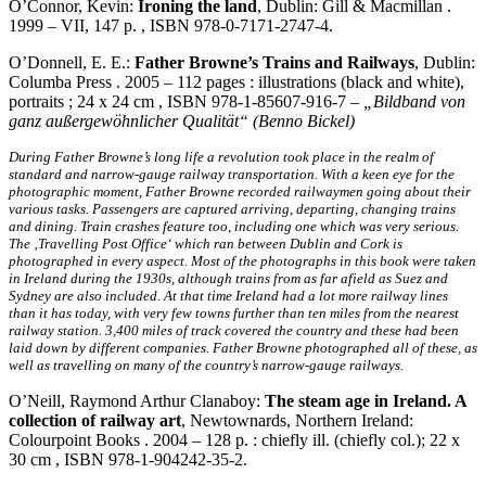
O’Connor, Kevin:
Ironing the land
, Dublin: Gill & Macmillan .
1999 – VII, 147 p. , ISBN 978-0-7171-2747-4.
O’Donnell, E. E.:
Father Browne’s Trains and Railways
, Dublin:
Columba Press . 2005 – 112 pages : illustrations (black and white),
portraits ; 24 x 24 cm , ISBN 978-1-85607-916-7 –
„Bildband von
ganz außergewöhnlicher Qualität“ (Benno Bickel)
During Father Browne’s long life a revolution took place in the realm of
standard and narrow-gauge railway transportation. With a keen eye for the
photographic moment, Father Browne recorded railwaymen going about their
various tasks. Passengers are captured arriving, departing, changing trains
and dining. Train crashes feature too, including one which was very serious.
The ‚Travelling Post Office‘ which ran between Dublin and Cork is
photographed in every aspect. Most of the photographs in this book were taken
in Ireland during the 1930s, although trains from as far afield as Suez and
Sydney are also included. At that time Ireland had a lot more railway lines
than it has today, with very few towns further than ten miles from the nearest
railway station. 3,400 miles of track covered the country and these had been
laid down by different companies. Father Browne photographed all of these, as
well as travelling on many of the country’s narrow-gauge railways.
O’Neill, Raymond Arthur Clanaboy:
The steam age in Ireland. A
collection of railway art
, Newtownards, Northern Ireland:
Colourpoint Books . 2004 – 128 p. : chiefly ill. (chiefly col.); 22 x
30 cm , ISBN 978-1-904242-35-2.