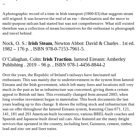
–
A photographic record of a time in Irish transport (1960-63) that suggests steam
still reigned. It was however the end of an era – dieselisation and the move to
multi-purpose railcars had started but was not comprehensive. What still existed
therefore was a collection of steam locomotives for the enthusiast to photograph
and travel behind.
Nock, O. S.:
Irish Steam
, Newton Abbot: David & Charles . 1st ed.
1982 – 176 p. , ISBN 978-0-7153-7961-5.
O’Callaghan, Colm:
Irish Traction
. Iarnrod Eireann: Amberley
Publishing . 2019 – 96 p. , ISBN 978-1-4456-8844-2
Over the years, the Republic of Ireland’s railways have fascinated rail
enthusiasts. This was mainly due to underinvestment in the system from Iarnrod
Eireann and the Irish government, which left many lines and locations still very
much in the past as far as infrastructure was concerned, giving them a certain
appeal to British rail fans. This eventually changed from around 2005, when
long overdue investment began to materialise. This book documents the last
years leading up to this change. It shows the rolling stock and infrastructure that
was on offer throughout the Iarnrod Eireann system, featuring Class 071, 121,
141, 181 and 201 American-built locomotives, various BREL-built coaches and
Spanish and Japanese-built diesel rail cars. Also featured are the many freight
services that operated in the country, including beet, Guinness, cement, timber,
lead and zinc ore and liner trains.