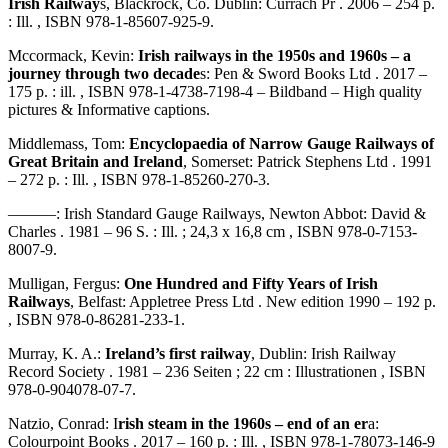
Irish Railway
s, Blackrock, Co. Dublin: Currach Pr . 2006 – 254 p.
: Ill. , ISBN 978-1-85607-925-9.
Mccormack, Kevin:
Irish railways in the 1950s and 1960s – a
journey through two decade
s: Pen & Sword Books Ltd . 2017 –
175 p. : ill. , ISBN 978-1-4738-7198-4 – Bildband – High quality
pictures & Informative captions.
Middlemass, Tom:
Encyclopaedia of Narrow Gauge Railways of
Great Britain and Ireland
, Somerset: Patrick Stephens Ltd . 1991
– 272 p. : Ill. , ISBN 978-1-85260-270-3.
———: Irish Standard Gauge Railways, Newton Abbot: David &
Charles . 1981 – 96 S. : Ill. ; 24,3 x 16,8 cm , ISBN 978-0-7153-
8007-9.
Mulligan, Fergus:
One Hundred and Fifty Years of Irish
Railways
, Belfast: Appletree Press Ltd . New edition 1990 – 192 p.
, ISBN 978-0-86281-233-1.
Murray, K. A.:
Ireland’s first railway
, Dublin: Irish Railway
Record Society . 1981 – 236 Seiten ; 22 cm : Illustrationen , ISBN
978-0-904078-07-7.
Natzio, Conrad: I
rish steam in the 1960s – end of an er
a:
Colourpoint Books . 2017 – 160 p. : Ill. , ISBN 978-1-78073-146-9