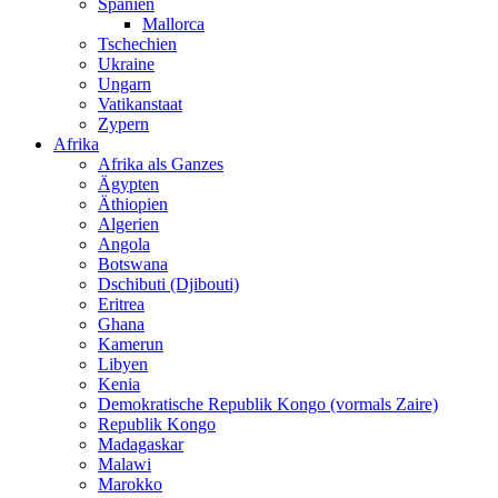
Spanien
Mallorca
Tschechien
Ukraine
Ungarn
Vatikanstaat
Zypern
Afrika
Afrika als Ganzes
Ägypten
Äthiopien
Algerien
Angola
Botswana
Dschibuti (Djibouti)
Eritrea
Ghana
Kamerun
Libyen
Kenia
Demokratische Republik Kongo (vormals Zaire)
Republik Kongo
Madagaskar
Malawi
Marokko