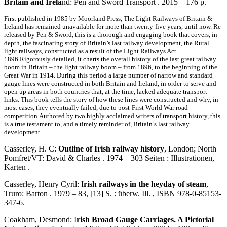
Britain and Irela
nd: Pen and Sword Transport . 2015 – 176 p.
First published in 1985 by Moorland Press, The Light Railways of Britain &
Ireland has remained unavailable for more than twenty-five years, until now. Re-
released by Pen & Sword, this is a thorough and engaging book that covers, in
depth, the fascinating story of Britain’s last railway development, the Rural
light railways, constructed as a result of the Light Railways Act
1896.Rigorously detailed, it charts the overall history of the last great railway
boom in Britain – the light railway boom – from 1896, to the beginning of the
Great War in 1914. During this period a large number of narrow and standard
gauge lines were constructed in both Britain and Ireland, in order to serve and
open up areas in both countries that, at the time, lacked adequate transport
links. This book tells the story of how these lines were constructed and why, in
most cases, they eventually failed, due to post-First World War road
competition.Authored by two highly acclaimed writers of transport history, this
is a true testament to, and a timely reminder of, Britain’s last railway
development.
Casserley, H. C:
Outline of Irish railway history
, London; North
Pomfret/VT: David & Charles . 1974 – 303 Seiten : Illustrationen,
Karten .
Casserley, Henry Cyril: I
rish railways in the heyday of steam
,
Truro: Barton . 1979 – 83, [13] S. : überw. Ill. , ISBN 978-0-85153-
347-6.
Coakham, Desmond: I
rish Broad Gauge Carriages. A Pictorial