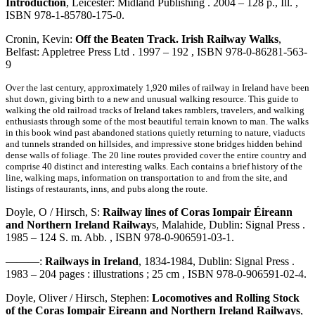
Introduction
, Leicester: Midland Publishing . 2004 – 128 p., Ill. ,
ISBN 978-1-85780-175-0.
Cronin, Kevin:
Off the Beaten Track. Irish Railway Walks
,
Belfast: Appletree Press Ltd . 1997 – 192 , ISBN 978-0-86281-563-
9
Over the last century, approximately 1,920 miles of railway in Ireland have been
shut down, giving birth to a new and unusual walking resource. This guide to
walking the old railroad tracks of Ireland takes ramblers, travelers, and walking
enthusiasts through some of the most beautiful terrain known to man. The walks
in this book wind past abandoned stations quietly returning to nature, viaducts
and tunnels stranded on hillsides, and impressive stone bridges hidden behind
dense walls of foliage. The 20 line routes provided cover the entire country and
comprise 40 distinct and interesting walks. Each contains a brief history of the
line, walking maps, information on transportation to and from the site, and
listings of restaurants, inns, and pubs along the route.
Doyle, O / Hirsch, S:
Railway lines of Coras Iompair Éireann
and Northern Ireland Railway
s, Malahide, Dublin: Signal Press .
1985 – 124 S. m. Abb. , ISBN 978-0-906591-03-1.
———:
Railways in Ireland
, 1834-1984, Dublin: Signal Press .
1983 – 204 pages : illustrations ; 25 cm , ISBN 978-0-906591-02-4.
Doyle, Oliver / Hirsch, Stephen:
Locomotives and Rolling Stock
of the Coras Iompair Eireann and Northern Ireland Railways
,