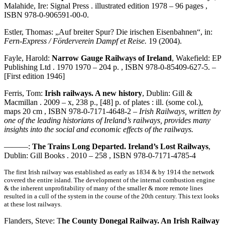
Malahide, Ire: Signal Press . illustrated edition 1978 – 96 pages ,
ISBN 978-0-906591-00-0.
Estler, Thomas: „Auf breiter Spur? Die irischen Eisenbahnen“, in:
Fern-Express / Förderverein Dampf et Reise.
19 (2004).
Fayle, Harold:
Narrow Gauge Railways of Ireland
, Wakefield: EP
Publishing Ltd . 1970 1970 – 204 p. , ISBN 978-0-85409-627-5. –
[First edition 1946]
Ferris, Tom:
Irish railways. A new history
, Dublin: Gill &
Macmillan . 2009 – x, 238 p., [48] p. of plates : ill. (some col.),
maps 20 cm , ISBN 978-0-7171-4648-2 –
Irish Railways, written by
one of the leading historians of Ireland’s railways, provides many
insights into the social and economic effects of the railways.
———:
The Trains Long Departed. Ireland’s Lost Railways
,
Dublin: Gill Books . 2010 – 258 , ISBN 978-0-7171-4785-4
The first Irish railway was established as early as 1834 & by 1914 the network
covered the entire island. The development of the internal combustion engine
& the inherent unprofitability of many of the smaller & more remote lines
resulted in a cull of the system in the course of the 20th century. This text looks
at these lost railways.
Flanders, Steve: T
he County Donegal Railway. An Irish Railway