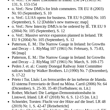
131, S. 153-154
o. Verf.: New DMUs for Irish commuters. TR EU 8 (2003)
Nr. 93 (September), S. 10
o. Verf.: LUAS opens for business. TR EU 9 (2004) Nr. 105
(September), S. 12 [Dublin’s new tramway; map]
o. Verf.: New Intercity DMUs to be ordered by IÉ. TR EU 9
(2004) Nr. 105 (September), S. 12
o. Verf.: Massive service expansion planned in Ireland. TR
EU 9 (2004) Nr. 105 (September), S. 12
Patterson, E. M.: The Narrow Gauge in Ireland: Ist Growths
and Decay – 1. RlyMag 107 (1961) Nr. February, S. 75-83,
96 [map]
Patterson, E. M.: The Narrow Gauge in Ireland: Ist Growths
and Decay – 2. RlyMag 107 (1961) Nr. March, S. 169-175
Peden J. et. al.: County Donegal Railway Joint Committee
railcars built by Walker Brothers. LI (1990) Nr. 7 (Dezember),
S. 17-22
Prieto i Tur, Lluís: Los ferrocarriles de las turberas de Irlanda.
El sistema Ferroviario de Bord na Móna. Carril (2006) Nr. 64
(Diciembre), S. 25-30, 35-40 [Torfbahnen; m. Lit.]
Rother, Michael: Die Lartigue-Demonstrationsbahn in
Listowel, Irland. LR 47 (2018) Nr. 6, S. 12-15 [m. Lit.]
Schneider, Torsten: Flucht vor der Hitze auf die Insel. LR 48
(2019) Nr. 1, S. 42-47 [Reisebericht]