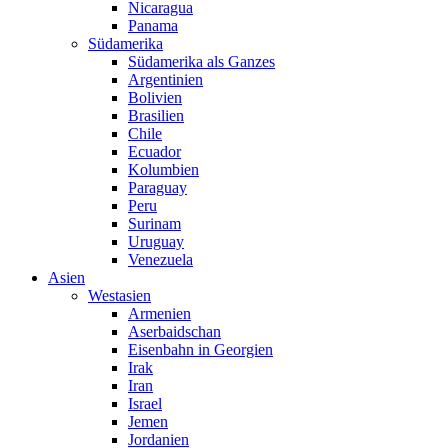
Nicaragua
Panama
Südamerika
Südamerika als Ganzes
Argentinien
Bolivien
Brasilien
Chile
Ecuador
Kolumbien
Paraguay
Peru
Surinam
Uruguay
Venezuela
Asien
Westasien
Armenien
Aserbaidschan
Eisenbahn in Georgien
Irak
Iran
Israel
Jemen
Jordanien