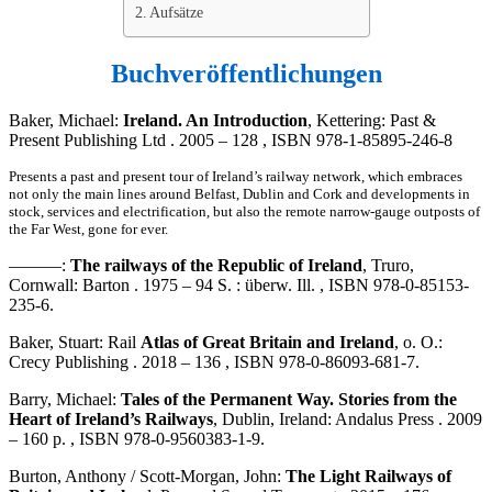
Aufsätze
Buchveröffentlichungen
Baker, Michael:
Ireland. An Introduction
, Kettering: Past &
Present Publishing Ltd . 2005 – 128 , ISBN 978-1-85895-246-8
Presents a past and present tour of Ireland’s railway network, which embraces
not only the main lines around Belfast, Dublin and Cork and developments in
stock, services and electrification, but also the remote narrow-gauge outposts of
the Far West, gone for ever.
———:
The railways of the Republic of Ireland
, Truro,
Cornwall: Barton . 1975 – 94 S. : überw. Ill. , ISBN 978-0-85153-
235-6.
Baker, Stuart: Rail
Atlas of Great Britain and Ireland
, o. O.:
Crecy Publishing . 2018 – 136 , ISBN 978-0-86093-681-7.
Barry, Michael:
Tales of the Permanent Way. Stories from the
Heart of Ireland’s Railways
, Dublin, Ireland: Andalus Press . 2009
– 160 p. , ISBN 978-0-9560383-1-9.
Burton, Anthony / Scott-Morgan, John:
The Light Railways of