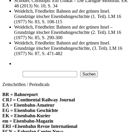
Schoder, Christoph: Ein Unikat – Die Lartigue Monorail. EK
48 (2013) Nr. 10, S. 34
Weidelich, Friedhelm: Bahnen auf der grünen Insel.
Grundzüge irischer Eisenbahngeschichte (1. Teil). LM 16
(1977) Nr. 83, S. 108-115
Weidelich, Friedhelm: Bahnen auf der grünen Insel –
Grundzüge irischer Eisenbahngeschichte (2. Teil). LM 16
(1977) Nr. 85, S. 290-300
Weidelich, Friedhelm: Bahnen auf der grünen Insel.
Grundzüge irischer Eisenbahngeschichte, (3. Teil). LM 16
(1977) Nr. 87, S. 471-482
Suchen
Suchen
Zeitschriften / Periodicals
BR = Bahnreport
CRJ = Continental Railway Journal
EA = Eisenbahn-Amateur
EG = Eisenbahn Geschichte
EK = Eisenbahn-Kurier
em = Eisenbahn-Magazin
ERI =Eisenbahn Revue International
FCN = Fahrplan Center News