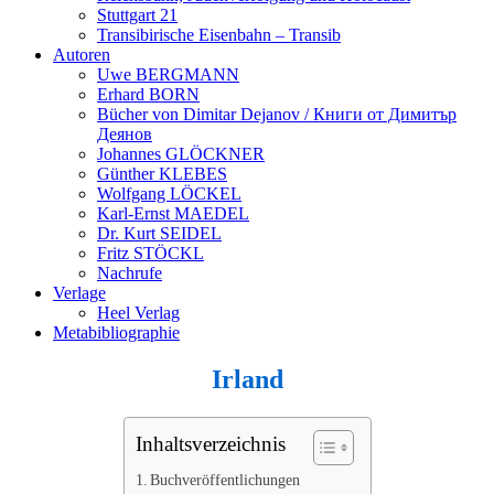
Stuttgart 21
Transibirische Eisenbahn – Transib
Autoren
Uwe BERGMANN
Erhard BORN
Bücher von Dimitar Dejanov / Книги от Димитър
Деянов
Johannes GLÖCKNER
Günther KLEBES
Wolfgang LÖCKEL
Karl-Ernst MAEDEL
Dr. Kurt SEIDEL
Fritz STÖCKL
Nachrufe
Verlage
Heel Verlag
Metabibliographie
Irland
Inhaltsverzeichnis
Buchveröffentlichungen