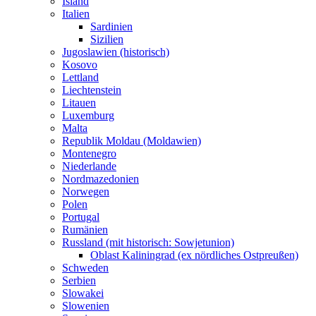
Island
Italien
Sardinien
Sizilien
Jugoslawien (historisch)
Kosovo
Lettland
Liechtenstein
Litauen
Luxemburg
Malta
Republik Moldau (Moldawien)
Montenegro
Niederlande
Nordmazedonien
Norwegen
Polen
Portugal
Rumänien
Russland (mit historisch: Sowjetunion)
Oblast Kaliningrad (ex nördliches Ostpreußen)
Schweden
Serbien
Slowakei
Slowenien