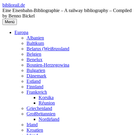
Zum
bibliorail.de
Inhalt
Eine Eisenbahn-Bibliographie – A railway bibliography – Compiled
springen
by Benno Bickel
Menü
Europa
Albanien
Baltikum
Belarus (Weißrussland
Belgien
Benelux
Bosnien-Herzegowina
Bulgarien
Dänemark
Estland
Finnland
Frankreich
Korsika
Réunion
Griechenland
Großbritannien
Nordirland
Irland
Kroatien