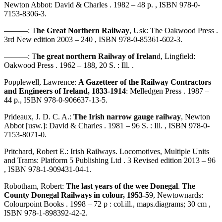
Newton Abbot: David & Charles . 1982 – 48 p. , ISBN 978-0-
7153-8306-3.
———: T
he Great Northern Railway
, Usk: The Oakwood Press .
3rd New edition 2003 – 240 , ISBN 978-0-85361-602-3.
———: T
he great northern Railway of Irelan
d, Lingfield:
Oakwood Press . 1962 – 188, 20 S. : Ill. .
Popplewell, Lawrence:
A Gazetteer of the Railway Contractors
and Engineers of Ireland, 1833-1914
: Melledgen Press . 1987 –
44 p., ISBN 978-0-906637-13-5.
Prideaux, J. D. C. A.:
The Irish narrow gauge railway
, Newton
Abbot [usw.]: David & Charles . 1981 – 96 S. : Ill. , ISBN 978-0-
7153-8071-0.
Pritchard, Robert E.: Irish Railways. Locomotives, Multiple Units
and Trams: Platform 5 Publishing Ltd . 3 Revised edition 2013 – 96
, ISBN 978-1-909431-04-1.
Robotham, Robert:
The last years of the wee Donegal
.
The
County Donegal Railways in colour, 1953-5
9, Newtownards:
Colourpoint Books . 1998 – 72 p : col.ill., maps.diagrams; 30 cm ,
ISBN 978-1-898392-42-2.