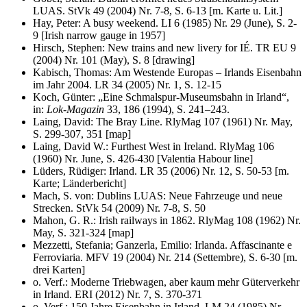
LUAS. StVk 49 (2004) Nr. 7-8, S. 6-13 [m. Karte u. Lit.]
Hay, Peter: A busy weekend. LI 6 (1985) Nr. 29 (June), S. 2-
9 [Irish narrow gauge in 1957]
Hirsch, Stephen: New trains and new livery for IÉ. TR EU 9
(2004) Nr. 101 (May), S. 8 [drawing]
Kabisch, Thomas: Am Westende Europas – Irlands Eisenbahn
im Jahr 2004. LR 34 (2005) Nr. 1, S. 12-15
Koch, Günter: „Eine Schmalspur-Museumsbahn in Irland“,
in:
Lok-Magazin
33, 186 (1994), S. 241–243.
Laing, David: The Bray Line. RlyMag 107 (1961) Nr. May,
S. 299-307, 351 [map]
Laing, David W.: Furthest West in Ireland. RlyMag 106
(1960) Nr. June, S. 426-430 [Valentia Habour line]
Lüders, Rüdiger: Irland. LR 35 (2006) Nr. 12, S. 50-53 [m.
Karte; Länderbericht]
Mach, S. von: Dublins LUAS: Neue Fahrzeuge und neue
Strecken. StVk 54 (2009) Nr. 7-8, S. 50
Mahon, G. R.: Irish railways in 1862. RlyMag 108 (1962) Nr.
May, S. 321-324 [map]
Mezzetti, Stefania; Ganzerla, Emilio: Irlanda. Affascinante e
Ferroviaria. MFV 19 (2004) Nr. 214 (Settembre), S. 6-30 [m.
drei Karten]
o. Verf.: Moderne Triebwagen, aber kaum mehr Güterverkehr
in Irland. ERI (2012) Nr. 7, S. 370-371
o. Verf.: 150 Jahre Eisenbahn in Irland. LM 24 (1985) Nr.