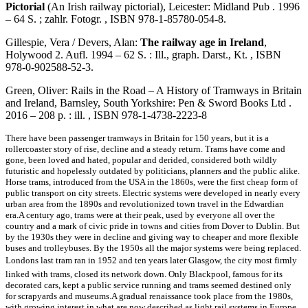
Pictorial
(An Irish railway pictorial), Leicester: Midland Pub . 1996
– 64 S. ; zahlr. Fotogr. , ISBN 978-1-85780-054-8.
Gillespie, Vera / Devers, Alan:
The railway age in Ireland
,
Holywood 2. Aufl. 1994 – 62 S. : Ill., graph. Darst., Kt. , ISBN
978-0-902588-52-3.
Green, Oliver: Rails in the Road – A History of Tramways in Britain
and Ireland, Barnsley, South Yorkshire: Pen & Sword Books Ltd .
2016 – 208 p. : ill. , ISBN 978-1-4738-2223-8
There have been passenger tramways in Britain for 150 years, but it is a
rollercoaster story of rise, decline and a steady return. Trams have come and
gone, been loved and hated, popular and derided, considered both wildly
futuristic and hopelessly outdated by politicians, planners and the public alike.
Horse trams, introduced from the USA in the 1860s, were the first cheap form of
public transport on city streets. Electric systems were developed in nearly every
urban area from the 1890s and revolutionized town travel in the Edwardian
era.A century ago, trams were at their peak, used by everyone all over the
country and a mark of civic pride in towns and cities from Dover to Dublin. But
by the 1930s they were in decline and giving way to cheaper and more flexible
buses and trolleybuses. By the 1950s all the major systems were being replaced.
Londons last tram ran in 1952 and ten years later Glasgow, the city most firmly
linked with trams, closed its network down. Only Blackpool, famous for its
decorated cars, kept a public service running and trams seemed destined only
for scrapyards and museums.A gradual renaissance took place from the 1980s,
with growing interest in what are now described as light rail systems in Europe