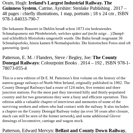
Oram, Hugh:
Ireland’s Largest Industrial Railway. The
Guinness System
, Catrine, Ayrshire: Stenlake Publishing . 2017 –
48 pages : chiefly illustrations, 1 map, portraits ; 18 x 24 cm , ISBN
978-1-84033-790-7
Die bekannte Brauerei in Dublin besaß schon 1873 ein bedeutendes
Schmalspurnetz mit Pferdebetrieb, welches später auf (recht urige…) Dampf-
und schließlich Motorloks umgestellt wurde. Die Bahn besaß insgesamt 36
Schmalspurloks, hinzu kamen 8 Normalspurloks. Die historischen Fotos sind oft
ganzseitig. (pas).
Patterson, E. M. / Flanders, Steve / Begley, Joe:
The County
Donegal Railways
: Colourpoint Books . 2014 – 192 , ISBN 978-1-
78073-055-4
This is a new edition of Dr E. M. Patterson’s first volume on the history of the
narrow-gauge railways of North-West Ireland, originally published in 1962. The
County Donegal Railways had a route of 124 miles, five termini and three
junction stations. For the most part they traversed hilly and thinly-populated
country and for two generations they were a busy and efficient operation. This
edition adds a valuable chapter of interviews and memories of some of the
surviving workers and others who had contact with the railway. It also includes
a chapter on the County Donegal Railway today (as over 50 years after closure,
much can still be seen of the former network), and some additional Glover
drawings of locomotive, carriage and wagon stock.
Patterson, Edward Mervyn:
Belfast and County Down Railway
,