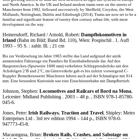
and North America. In the UK and Ireland modern trams were on the streets of
Manchester from 1992, followed successively by Sheffield, Croydon, the West
Midlands, Nottingham, Dublin and Edinburgh (2014). Trams are now set to be a
familiar and significant feature of twenty-first century urban life, with more
development on the way.
Heinersdorff, Richard / Arnold, Robert:
Dampflokomotiven in
Irland
(Bahn im Bild; Band Bd. 110), Wien: Pospischil . 1. Aufl
1993 – 95 S. : zahlr. Ill. ; 21 cm
Bis zur Verdieselung im Jahre 1965 stellte das Land aufgrund der antik
anmutenden Fahrzeuge ein Paradies für Eisenbahnfreunde dar. Auf den
Hauptstrecken (Spurweite 1600 mm) verkehrten Schlepptenderloks mit den
Achsfolgen 2’B und 2’C, im Güterverkehr gab es bis zuletzt vorwiegend C-
Kuppler. Bemerkenswerte Maschinen fuhren auch auf der Schmalspur mit 914
mm. Eine besondere Kuriosität war eine Einschienenbahn mit Dampfbetrieb.
Johnson, Stephen:
Locomotives and Railcars of Bord na Mona
,
Leicester: Midland Publishing . 2003 – 48 p. , ISBN 978-1-85780-
045-6.
Jones, Peter:
Irish Railways. Traction and Travel
, Shipley: Metro
Enterprises Ltd . 3rd rev edition 1994 – 144 p., ISBN 978-0-
947773-45-8.
Macaongusa, Brian:
Broken Rails, Crashes, and Sabotage on