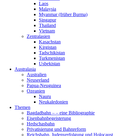
Laos
Malaysia
Myanmar (früher Burma)
Singapur
Thailand
Vietnam
Zentralasien
Kasachstan
Kirgistan
Tadschikistan
Turkmenistan
Usbekistan
Australasia
Australien
Neuseeland
Papua-Neuguinea
Ozeanien
Nauru
Neukaledonien
Themen
Bagdadbahn – – eine Bibliographie
Eisenbahnbegeisterung
Hedschasbahn
Privatisierung und Bahnreform
Reichsbahn, Judenverfolgung und Holocaust