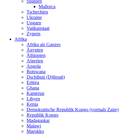
Spanien
Mallorca
Tschechien
Ukraine
Ungarn
Vatikanstaat
Zypern
Afrika
Afrika als Ganzes
Ägypten
Äthiopien
Algerien
Angola
Botswana
Dschibuti (Djibouti)
Eritrea
Ghana
Kamerun
Libyen
Kenia
Demokratische Republik Kongo (vormals Zaire)
Republik Kongo
Madagaskar
Malawi
Marokko