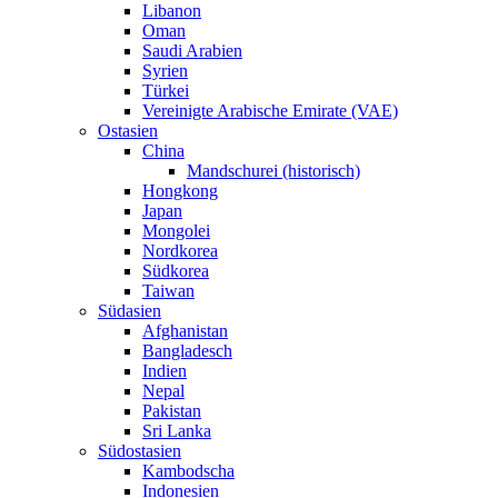
Libanon
Oman
Saudi Arabien
Syrien
Türkei
Vereinigte Arabische Emirate (VAE)
Ostasien
China
Mandschurei (historisch)
Hongkong
Japan
Mongolei
Nordkorea
Südkorea
Taiwan
Südasien
Afghanistan
Bangladesch
Indien
Nepal
Pakistan
Sri Lanka
Südostasien
Kambodscha
Indonesien