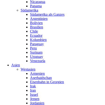
Nicaragua
Panama
Südamerika
Südamerika als Ganzes
Argentinien
Bolivien
Brasilien
Chile
Ecuador
Kolumbien
Paraguay
Peru
Surinam
Uruguay
Venezuela
Asien
Westasien
Armenien
Aserbaidschan
Eisenbahn in Georgien
Irak
Iran
Israel
Jemen
Jordanien