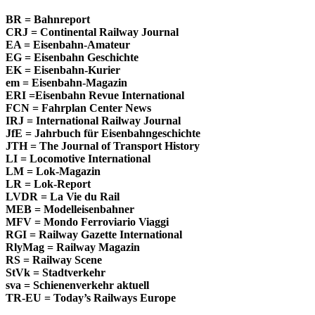
BR = Bahnreport
CRJ = Continental Railway Journal
EA = Eisenbahn-Amateur
EG = Eisenbahn Geschichte
EK = Eisenbahn-Kurier
em = Eisenbahn-Magazin
ERI =Eisenbahn Revue International
FCN = Fahrplan Center News
IRJ = International Railway Journal
JfE = Jahrbuch für Eisenbahngeschichte
JTH = The Journal of Transport History
LI = Locomotive International
LM = Lok-Magazin
LR = Lok-Report
LVDR = La Vie du Rail
MEB = Modelleisenbahner
MFV = Mondo Ferroviario Viaggi
RGI = Railway Gazette International
RlyMag = Railway Magazin
RS = Railway Scene
StVk = Stadtverkehr
sva = Schienenverkehr aktuell
TR-EU = Today’s Railways Europe