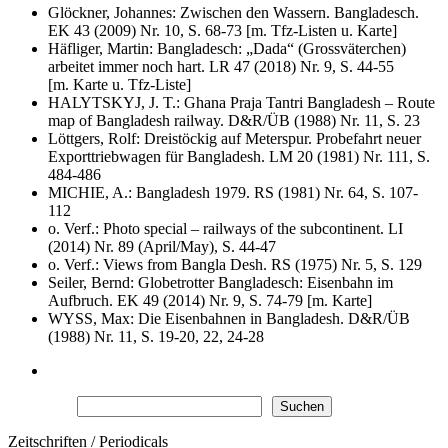
Glöckner, Johannes: Zwischen den Wassern. Bangladesch.
EK 43 (2009) Nr. 10, S. 68-73 [m. Tfz-Listen u. Karte]
Häfliger, Martin: Bangladesch: „Dada“ (Grossväterchen)
arbeitet immer noch hart. LR 47 (2018) Nr. 9, S. 44-55
[m. Karte u. Tfz-Liste]
HALYTSKYJ, J. T.: Ghana Praja Tantri Bangladesh – Route
map of Bangladesh railway. D&R/ÜB (1988) Nr. 11, S. 23
Löttgers, Rolf: Dreistöckig auf Meterspur. Probefahrt neuer
Exporttriebwagen für Bangladesh. LM 20 (1981) Nr. 111, S.
484-486
MICHIE, A.: Bangladesh 1979. RS (1981) Nr. 64, S. 107-
112
o. Verf.: Photo special – railways of the subcontinent. LI
(2014) Nr. 89 (April/May), S. 44-47
o. Verf.: Views from Bangla Desh. RS (1975) Nr. 5, S. 129
Seiler, Bernd: Globetrotter Bangladesch: Eisenbahn im
Aufbruch. EK 49 (2014) Nr. 9, S. 74-79 [m. Karte]
WYSS, Max: Die Eisenbahnen in Bangladesh. D&R/ÜB
(1988) Nr. 11, S. 19-20, 22, 24-28
Suchen
Suchen
Zeitschriften / Periodicals