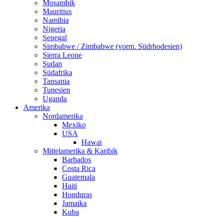
Mosambik
Mauritius
Namibia
Nigeria
Senegal
Simbabwe / Zimbabwe (vorm. Südrhodesien)
Sierra Leone
Sudan
Südafrika
Tansania
Tunesien
Uganda
Amerika
Nordamerika
Mexiko
USA
Hawai
Mittelamerika & Karibik
Barbados
Costa Rica
Guatemala
Haiti
Honduras
Jamaika
Kuba