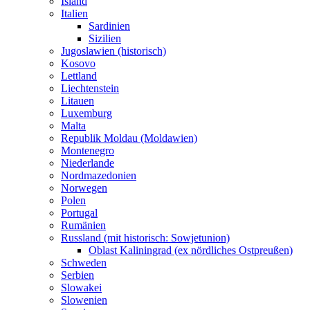
Island
Italien
Sardinien
Sizilien
Jugoslawien (historisch)
Kosovo
Lettland
Liechtenstein
Litauen
Luxemburg
Malta
Republik Moldau (Moldawien)
Montenegro
Niederlande
Nordmazedonien
Norwegen
Polen
Portugal
Rumänien
Russland (mit historisch: Sowjetunion)
Oblast Kaliningrad (ex nördliches Ostpreußen)
Schweden
Serbien
Slowakei
Slowenien