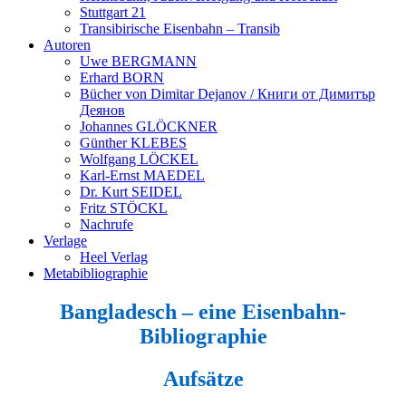
Stuttgart 21
Transibirische Eisenbahn – Transib
Autoren
Uwe BERGMANN
Erhard BORN
Bücher von Dimitar Dejanov / Книги от Димитър
Деянов
Johannes GLÖCKNER
Günther KLEBES
Wolfgang LÖCKEL
Karl-Ernst MAEDEL
Dr. Kurt SEIDEL
Fritz STÖCKL
Nachrufe
Verlage
Heel Verlag
Metabibliographie
Bangladesch – eine Eisenbahn-
Bibliographie
Aufsätze