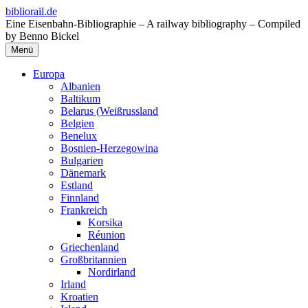
Zum
bibliorail.de
Inhalt
Eine Eisenbahn-Bibliographie – A railway bibliography – Compiled
springen
by Benno Bickel
Menü
Europa
Albanien
Baltikum
Belarus (Weißrussland
Belgien
Benelux
Bosnien-Herzegowina
Bulgarien
Dänemark
Estland
Finnland
Frankreich
Korsika
Réunion
Griechenland
Großbritannien
Nordirland
Irland
Kroatien