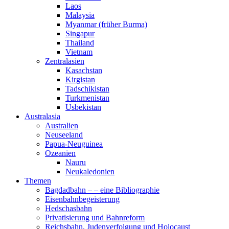
Laos
Malaysia
Myanmar (früher Burma)
Singapur
Thailand
Vietnam
Zentralasien
Kasachstan
Kirgistan
Tadschikistan
Turkmenistan
Usbekistan
Australasia
Australien
Neuseeland
Papua-Neuguinea
Ozeanien
Nauru
Neukaledonien
Themen
Bagdadbahn – – eine Bibliographie
Eisenbahnbegeisterung
Hedschasbahn
Privatisierung und Bahnreform
Reichsbahn, Judenverfolgung und Holocaust