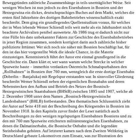
Beweggründen zahlreiche Zusammenhänge in teils unerträglicher Weise. Seit
wenigen Wochen ist nun jedoch zu den Eisenbahnen in Bosnien und der
Herzegowina ein dickes, deutschsprachiges Buches auf dem Markt, welches die
ersten fünf Jahrzehnte des dortigen Bahnbetriebes wissenschaftlich exakt
beschreibt. Dem ging ein grundlegendes Quellenstudium voraus, für welches
der in Wien lebende Werner Schiendl teils weit mehr als ein Jahrhundert nicht
beachtete Archivalien penibel auswertete. Ab 1986 trug er dadurch nicht nur
eine Fülle bis dato unbekannter Fakten zur Geschichte des Eisenbahnbetriebes
in jener Region zusammen, sondern korrigiert darin auch zahlreiche bisher
publizierte Irrtümer. Wer sich noch nie näher mit Bosnien beschäftigt hat, für
den ist das hier vorgestellte Werk die ideale Chance, in die Materie
einzusteigen. Kenntnisreich führt der Autor erst einmal grundlegend in die
Geschichte ein. Dann klärt er, wer wann warum welche Strecke in welcher
Spurweite baute – immerhin verdanken Österreichs Schmalspurbahnen den
„Rollbahnen“ in Bosnien ihre 760 mm, wenngleich die erste dortige Eisenbahn
(Doberlin – Banjaluka) mit Regelspur entstanden war. In sinnvoller Gliederung
beschreibt Werner Schiendl neben der eigentlichen Bosnabahn und deren
Nebenstrecken den Aufbau und Betrieb des Netzes der Bosnisch-
Herzegowinischen Staatsbahnen (BHStB) zwischen 1895 und 1907, welche ab
2. Dezember 1908 unter dem Namen „Bosnisch-Herzegowinische
Landesbahnen“ (BHLB) fortbestanden. Den thematischen Schlussstrich zieht
der Autor auf Seite 418 mit der Beschreibung des Kriegsendes in Bosnien im
November 1918. In den Kapiteln zuvor findet der Leser natürlich auch
Beschreibungen zu den wenigen regelspurigen Eisenbahnen Bosniens und zu
den mit 760 mm Spurweite errichteten militärstrategischen Eisenbahnen, zu
denen die Dalmatinerbahn, die Bosnische Ostbahn und die legendäre
Steinbeisbahn gehören. Auf letzterer kamen nach dem Zweiten Weltkrieg in
Deutschland gebaute Lokomotiven zum Einsatz, was zur Illustration des