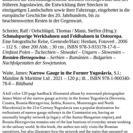
früheren Jugoslawien, die Entwicklung ihrer Strecken in
einzigartigen Landschaften sowie ihrer Fahrzeuge, eingebettet in die
europäische Geschichte des 20. Jahrhunderts, bis zu
beachtenswerten Resten in der Gegenwart.
Schreier, Ralf / Oelschlägel, Thomas / Mann, Steffen (Hrsg.):
Schmalspurige Werkbahnen und Feldbahnen in Osteuropa
.
Eine fotografische Reise, Gernrode/Harz: Herdam, Fotoverl . 2006
– 112 S. : über 200 Abb. ; 30 cm , ISBN 978-3-933178-17-6 –
Umfasst Polen – Tschechien – Slowakei – Ungarn – Slowenien –
Bosnien-Herzegowina
– Serbien – Rumänien – Bulgarien –
Nachfolgestatten der Sowjetunion.
Waite, James:
Narrow Gauge in the Former Yugoslavia
, S.l.:
Mainline & Maritime Ltd . 2021 – 120 p.; ill. , ISBN 978-1-900340-
78-6 –
Bildband
A full color 120 page hardback illustrated album by renowned photographer
James Waite of the narrow gauge activity in the former Yugoslavia (Slovenia,
Croatia, Bosnia-Hercegovina, Serbia, Kosovo, Montenegro and North
Macedonia) in the 21st Century.Yugoslavia was a popular destination for
enthusiasts of narrow gauge railways in the Communist era, having an
unusually lengthy network (a legacy of the Austro-Hungarian empire), and
Bosnia-Hercegovina remains one of the last bastions of everyday steam working
in the railway world. In this book, the author not only visits the Bosnian
operations, but also illustrates how the network and the trains that operated on