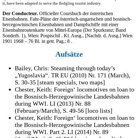
it, have been adapted to serve the fledgling tourist industry.
Der Conducteur.
Officieller Coursbuch der österrischen
Eisenbahnen. Fahr-Pläne der österrisch-ungarischen und bosnisch-
hercegowinischen Eisenbahnen und Dampfschiffe mit einer
Eisenbahnroutenkarte von Mittel-Europa (Der Spurkranz; Band
Sonderh. 1), Wien: Pospischil . Kl. Ausg., [Nachdr. d. Ausg.] Wien
1901 1968 – 76 Bl. in getr. Pag.; 8 .
Aufsätze
Bailey, Chris: Steaming through today’s
„Yugoslavia“. TR EU (2010) Nr. 171 (March),
S. 30-35 [steam specials, two maps]
Chester, Keith: Foreign‘ locomotives on loan to
the Bosnisch-Herzegowinische Landesbahnen
during WWI. LI (2013) Nr. 88
(February/March), S. 49-56 [loco lists]
Chester, Keith: Foreign‘ locomotives on loan to
the Bosnisch-Herzegowinische Landesbahnen
during WWI. Part 2. LI (2014) Nr. 89