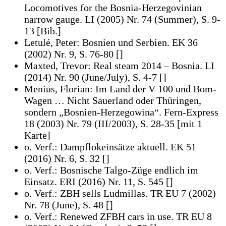
Locomotives for the Bosnia-Herzegovinian
narrow gauge. LI (2005) Nr. 74 (Summer), S. 9-
13 [Bib.]
Letulé, Peter: Bosnien und Serbien. EK 36
(2002) Nr. 9, S. 76-80 []
Maxted, Trevor: Real steam 2014 – Bosnia. LI
(2014) Nr. 90 (June/July), S. 4-7 []
Menius, Florian: Im Land der V 100 und Bom-
Wagen … Nicht Sauerland oder Thüringen,
sondern „Bosnien-Herzegowina“. Fern-Express
18 (2003) Nr. 79 (III/2003), S. 28-35 [mit 1
Karte]
o. Verf.: Dampflokeinsätze aktuell. EK 51
(2016) Nr. 6, S. 32 []
o. Verf.: Bosnische Talgo-Züge endlich im
Einsatz. ERI (2016) Nr. 11, S. 545 []
o. Verf.: ZBH sells Ludmillas. TR EU 7 (2002)
Nr. 78 (June), S. 48 []
o. Verf.: Renewed ZFBH cars in use. TR EU 8