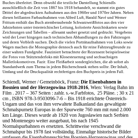
Buches überleitet. Denn obwohl die textliche Darstellung Schiendls
ausschließlich die Zeit von 1867 bis 1918 behandelt, so stammt ein gutes
Drittel der abgedruckten Aufnahmen aus den 1960er und 1970er Jahren. Neben
diesen brillanten Farbaufnahmen von Alfred Luft, Harald Navé und Werner
Frittum enthält das Buch atemberaubende Schwarzweißfotos aus den vier
Jahrzehnten unter österreichischer Leitung, kolorierte Ansichtskarten sowie
Zeichnungen und Tabellen – allesamt sauber gesetzt und gedruckt. Vergebens
wird der Leser hingegen nach technischen Abhandlungen zu den Fahrzeugen
und deren Verbleib suchen. Doch die vielen Porträtaufnahmen von Loks sowie
Wagen machen die Monographie dennoch auch für reine Fahrzeugfreunde zu
einer wahren Fundgrube. Fasziniert betrachtete der Rezensent beispielsweise
die Fotos von Stütztenderloks mit Klosesteuerung und sechsachsigen
Malletlokomotiven. Fazit: Eine Fleißarbeit sondergleichen, die ab sofort als
Standardwerk zum Thema in jedem Bücherschrank stehen sollte. Der Inhalt,
Umfang und die Druckqualität rechtfertigen den Buchpreis in jedem Fall.
Schiendl, Werner / Gemeinböck, Franz:
Die Eisenbahnen in
Bosnien und der Herzegowina 1918-2016
, Wien: Verlag Bahn im
Film . 2017 – 367 Seiten : zahlr. s.-w.Farbfotos, 25 Pläne. ; 30 x 21
cm , ISBN 978-3-9503096-7-6 – Bis 1918 errichtete Österreich-
Ungarn und das von ihm verwaltete Balkanland das gewaltigste
Schmalspurnetz Europas in der Spurweite 760 mm mit rund 2.000
km Länge. Dieses wurde ab 1920 von Jugoslawien nach Serbien
und Montenegro weiter ausgebaut, bis nach 1945
Normalspurbahnen es ersetzten. Schrittweise verschwand die
Schmalspur bis 1978 fast vollständig. Einmalige historische Bilder
umfassen die Eisenbahngeschichte Bosnien-Herzegowinas und des