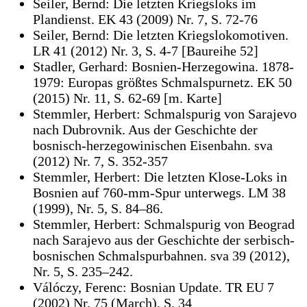
Seiler, Bernd: Die letzten Kriegsloks im
Plandienst. EK 43 (2009) Nr. 7, S. 72-76
Seiler, Bernd: Die letzten Kriegslokomotiven.
LR 41 (2012) Nr. 3, S. 4-7 [Baureihe 52]
Stadler, Gerhard: Bosnien-Herzegowina. 1878-
1979: Europas größtes Schmalspurnetz. EK 50
(2015) Nr. 11, S. 62-69 [m. Karte]
Stemmler, Herbert: Schmalspurig von Sarajevo
nach Dubrovnik. Aus der Geschichte der
bosnisch-herzegowinischen Eisenbahn. sva
(2012) Nr. 7, S. 352-357
Stemmler, Herbert: Die letzten Klose-Loks in
Bosnien auf 760-mm-Spur unterwegs. LM 38
(1999), Nr. 5, S. 84–86.
Stemmler, Herbert: Schmalspurig von Beograd
nach Sarajevo aus der Geschichte der serbisch-
bosnischen Schmalspurbahnen. sva 39 (2012),
Nr. 5, S. 235–242.
Válóczy, Ferenc: Bosnian Update. TR EU 7
(2002) Nr. 75 (March), S. 34