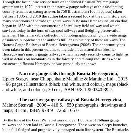
Though the last public service train on the famed Bosnian 760mm gauge
system ran in 1979, interest in the narrow gauge railways of this fascinating
country remains as strong as ever. In 750 illustrations (160 in colour) taken
between 1885 and 2010 the author takes a second look at the rich history and
many splendours of narrow gauge railways in Bosnia-Hercegovina, an era that
began in 1878 with the construction of a military field railway and which
survives today in the form of two coal railways and fledgling preservation
schemes. This remarkable collection of photographs, drawing on a wide range
of sources, supplements the author’s full length history of these railways, The
Narrow Gauge Railways of Bosnia-Hercegovina (2006). The opportunity has
been taken in this present volume to include much material on Bosnia-
Hercegovina’s narrow gauge railways which has only recently come to light, as
well as details on locomotives in the forestry and mining industries whose
existence in Bosnia-Hercegovina was previously unknown.
———:
Narrow gauge rails through Bosnia-Hercegovina
,
Upper Seagry, near Chippenham: Mainline & Maritime Ltd. . 2015
– 96 pages : illustrations (black and white, and colour), maps (black
and white, and colour) ; 30 cm , ISBN 978-1-900340-39-7.
———:
The narrow gauge railways of Bosnia-Hercegovina
,
Malmö: Stenvall . 2006 – 416 S. : 550 photographs, drawings and
maps; 31 cm , ISBN 978-91-7266-166-0
By the time of the Great War a network of over 1,000km of 760mm gauge
railways had been laid in Bosnia-Hercegovina. These were no sleepy branches,
but a full-fledged and progressively managed main line system. The Bosniacks