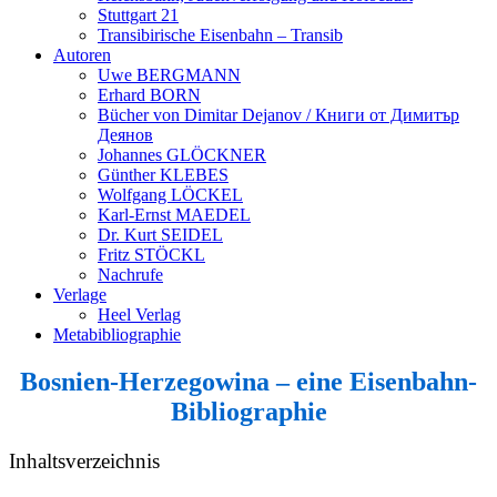
Stuttgart 21
Transibirische Eisenbahn – Transib
Autoren
Uwe BERGMANN
Erhard BORN
Bücher von Dimitar Dejanov / Книги от Димитър
Деянов
Johannes GLÖCKNER
Günther KLEBES
Wolfgang LÖCKEL
Karl-Ernst MAEDEL
Dr. Kurt SEIDEL
Fritz STÖCKL
Nachrufe
Verlage
Heel Verlag
Metabibliographie
Bosnien-Herzegowina – eine Eisenbahn-
Bibliographie
Inhaltsverzeichnis