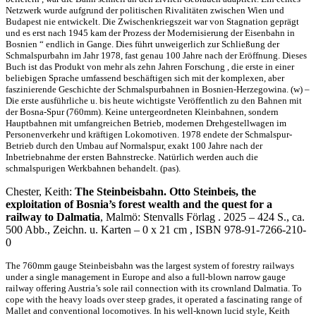
Netzwerk wurde aufgrund der politischen Rivalitäten zwischen Wien und
Budapest nie entwickelt. Die Zwischenkriegszeit war von Stagnation geprägt
und es erst nach 1945 kam der Prozess der Modernisierung der Eisenbahn in
Bosnien “ endlich in Gange. Dies führt unweigerlich zur Schließung der
Schmalspurbahn im Jahr 1978, fast genau 100 Jahre nach der Eröffnung. Dieses
Buch ist das Produkt von mehr als zehn Jahren Forschung , die erste in einer
beliebigen Sprache umfassend beschäftigen sich mit der komplexen, aber
faszinierende Geschichte der Schmalspurbahnen in Bosnien-Herzegowina. (w) –
Die erste ausführliche u. bis heute wichtigste Veröffentlich zu den Bahnen mit
der Bosna-Spur (760mm). Keine untergeordneten Kleinbahnen, sondern
Hauptbahnen mit umfangreichen Betrieb, modernen Drehgestellwagen im
Personenverkehr und kräftigen Lokomotiven. 1978 endete der Schmalspur-
Betrieb durch den Umbau auf Normalspur, exakt 100 Jahre nach der
Inbetriebnahme der ersten Bahnstrecke. Natürlich werden auch die
schmalspurigen Werkbahnen behandelt. (pas).
Chester, Keith:
The Steinbeisbahn. Otto Steinbeis, the
exploitation of Bosnia’s forest wealth and the quest for a
railway to Dalmatia
, Malmö: Stenvalls Förlag . 2025 – 424 S., ca.
500 Abb., Zeichn. u. Karten – 0 x 21 cm , ISBN 978-91-7266-210-
0
The 760mm gauge Steinbeisbahn was the largest system of forestry railways
under a single management in Europe and also a full-blown narrow gauge
railway offering Austria’s sole rail connection with its crownland Dalmatia. To
cope with the heavy loads over steep grades, it operated a fascinating range of
Mallet and conventional locomotives. In his well-known lucid style, Keith