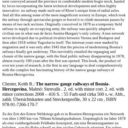
were conveyed around the province in comfortable modern bogie stock, hauled
by locos incorporating the latest technical developments and often highly
innovative: no railway made such use of Klose’s unique form of radial axles.
And all this among some of the most magnificent scenery in Europe, which took
the railway through spectacular gorges or forced it to climb mountain passes by
means of two rack sections. Originally conceived in 1878 as a temporary field
railway to supply an occupying army, the railway was quickly adapted to
civilian use in what was de facto Austria-Hungary’s only colony. A true network
never developed due to political rivalries between Vienna and Budapest and
then after 1918 within Yugoslavia itself. The interwar years were marked by
stagnation and it was only after 1945 that the process of modernising Bosnia’s
railways finally got underway. This inevitably entailed the regauging and
closure of the narrow gauge, with the final public railway disappearing in 1978,
almost exactly 100 years after the first was opened. This book, the product of
over ten years of research, is the first in any language to deal comprehensively
with the complex but fascinating history of the narrow gauge railways of
Bosnia-Hercegovina.
Chester, Keith R.:
The narrow gauge railways of Bosnia-
Hercegovina
, Malmö: Stenvalls . 2. ed. with minor corr. 2. ed. with
minor corrections 2008 – 416 S. : 55 Farb-und cirka 500 s.-w. Abb.,
zahlr. Übersichtskarten und Streckenprofile, 30 x 22 cm , ISBN
978-91-7266-170-7
Zu der Zeit des Ersten Weltkriegs gab es in Bosnien-Herzegowina ein Netzwerk
von über 1.000 km von 760mm Schmalspurbahnen. Ursprünglich im Jahre 1878
als eine vorübergehende Feldbahn konzipiert, um eine Besatzungsarmee zu
beliefern , war die Bahn schnell an den zivilen Gebrauch adaptiert. Ein echtes