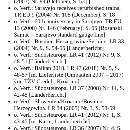
(2003) Nr. 94 (October), S. 53 []
o. Verf.: Saravejo receives refurbished trains.
TR EU 9 (2004) Nr. 108 (December), S. 18
o. Verf.: 60th anniversary in Sarajevo. TR EU
13 (2008) Nr. 146 (February), S. 55 [Bosanski
Šamac – Sarajevo standard gauge line]
o. Verf.: Bosnien-Herzegowina/Serbien. LR 33
(2004) Nr. 9, S. 54-55 [Länderbericht]
o. Verf.: Südosteuropa. LR 41 (2012) Nr. 9, S.
48-51 [Länderbericht]
o. Verf.: Balkan 2018. LR 47 (2018) Nr. 5, S.
48-57 [m. Lieferliste (Umbauten 2007 – 2017)
von TŽV Credelj, Kroatien]
o. Verf.: Südosteuropa. LR 37 (2008) Nr. 11, S.
42-45 [Länderbericht]
o. Verf.: Slowenien/Kroatien/Bosnien-
Herzegowina. LR 34 (2005) Nr. 3, S. 58-59
o. Verf.: Südosteuropa. LR 41 (2012) Nr. 1, S.
43-45 [m. Karte; Länderbericht]
o. Verf.: Südosteuropa. LR 36 (2007) Nr. 4, S.