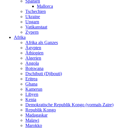
Spanien
Mallorca
Tschechien
Ukraine
Ungarn
Vatikanstaat
Zypern
Afrika
Afrika als Ganzes
Ägypten
Äthiopien
Algerien
Angola
Botswana
Dschibuti (Djibouti)
Eritrea
Ghana
Kamerun
Libyen
Kenia
Demokratische Republik Kongo (vormals Zaire)
Republik Kongo
Madagaskar
Malawi
Marokko