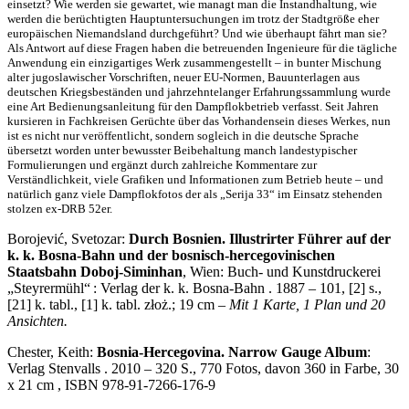
einsetzt? Wie werden sie gewartet, wie managt man die Instandhaltung, wie
werden die berüchtigten Hauptuntersuchungen im trotz der Stadtgröße eher
europäischen Niemandsland durchgeführt? Und wie überhaupt fährt man sie?
Als Antwort auf diese Fragen haben die betreuenden Ingenieure für die tägliche
Anwendung ein einzigartiges Werk zusammengestellt – in bunter Mischung
alter jugoslawischer Vorschriften, neuer EU-Normen, Bauunterlagen aus
deutschen Kriegsbeständen und jahrzehntelanger Erfahrungssammlung wurde
eine Art Bedienungsanleitung für den Dampflokbetrieb verfasst. Seit Jahren
kursieren in Fachkreisen Gerüchte über das Vorhandensein dieses Werkes, nun
ist es nicht nur veröffentlicht, sondern sogleich in die deutsche Sprache
übersetzt worden unter bewusster Beibehaltung manch landestypischer
Formulierungen und ergänzt durch zahlreiche Kommentare zur
Verständlichkeit, viele Grafiken und Informationen zum Betrieb heute – und
natürlich ganz viele Dampflokfotos der als „Serija 33“ im Einsatz stehenden
stolzen ex-DRB 52er.
Borojević, Svetozar:
Durch Bosnien. Illustrirter Führer auf der
k. k. Bosna-Bahn und der bosnisch-hercegovinischen
Staatsbahn Doboj-Siminhan
, Wien: Buch- und Kunstdruckerei
„Steyrermühl“ : Verlag der k. k. Bosna-Bahn . 1887 – 101, [2] s.,
[21] k. tabl., [1] k. tabl. złoż.; 19 cm –
Mit 1 Karte, 1 Plan und 20
Ansichten.
Chester, Keith:
Bosnia-Hercegovina. Narrow Gauge Album
:
Verlag Stenvalls . 2010 – 320 S., 770 Fotos, davon 360 in Farbe, 30
x 21 cm , ISBN 978-91-7266-176-9