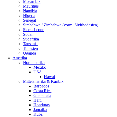
Mosambik
Mauritius
Namibia
Nigeria
Senegal
Simbabwe / Zimbabwe (vorm. Südrhodesien)
Sierra Leone
Sudan
Südafrika
Tansania
Tunesien
Uganda
Amerika
Nordamerika
Mexiko
USA
Hawai
Mittelamerika & Karibik
Barbados
Costa Rica
Guatemala
Haiti
Honduras
Jamaika
Kuba