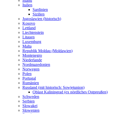
Island
Italien
Sardinien
Sizilien
Jugoslawien (historisch)
Kosovo
Lettland
Liechtenstein
Litauen
Luxemburg
Malta
Republik Moldau (Moldawien)
Montenegro
Niederlande
Nordmazedonien
Norwegen
Polen
Portugal
Rumänien
Russland (mit historisch: Sowjetunion)
Oblast Kaliningrad (ex nördliches Ostpreußen)
Schweden
Serbien
Slowakei
Slowenien