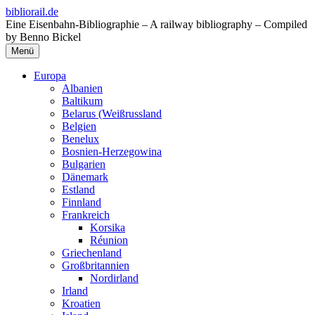
Zum
bibliorail.de
Inhalt
Eine Eisenbahn-Bibliographie – A railway bibliography – Compiled
springen
by Benno Bickel
Menü
Europa
Albanien
Baltikum
Belarus (Weißrussland
Belgien
Benelux
Bosnien-Herzegowina
Bulgarien
Dänemark
Estland
Finnland
Frankreich
Korsika
Réunion
Griechenland
Großbritannien
Nordirland
Irland
Kroatien