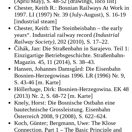
(April/May), S. 48-52 [drawings, loco list]
Chester, Keith R.: Bosnian Railways At Work in
1997. LI (1997) Nr. 39 (July-August), S. 16-19
[industrial steam]
Chester, Keith: The Steinbeisbahn – the early
years“. Industrial railway record
(Industrial
Railway Society)
, 202 (2010), S. 17–22.
Čihák, Jan: Die Straßenbahn in Sarajevo. Teil 1:
Einzigartige Betriebsgeschichte. Straßenbahn-
Magazin
.
45, 11 (2014), S. 38–43.
Hansen, Johannes Damsgård: Die Eisenbahn
Bosnien-Herzegowinas 1996. LR (1996) Nr. 9,
S. 43-46 [m. Karte]
Höllerhage, Dirk: Bosnien-Herzegowina. EK 48
(2013) Nr. 2, S. 68-72 [m. Karte]
Knely, Horst: Die Bosnische Ostbahn eine
bautechnische Grossleistung. Eisenbahn
Österreic
h
2008, 9 (2008), S. 622–624.
Koch, Günter; Bergmann, Uwe: The Klose
Connection. Part 1 – The Basic Principle and