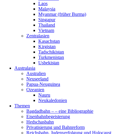
Laos
Malaysia
Myanmar (früher Burma)
Singapur
Thailand
Vietnam
Zentralasien
Kasachstan
Kirgistan
Tadschikistan
Turkmenistan
Usbekistan
Australasia
Australien
Neuseeland
Papua-Neuguinea
Ozeanien
Nauru
Neukaledonien
Themen
Bagdadbahn – – eine Bibliographie
Eisenbahnbegeisterung
Hedschasbahn
Privatisierung und Bahnreform
Reichsbahn, Judenverfolgung und Holocaust