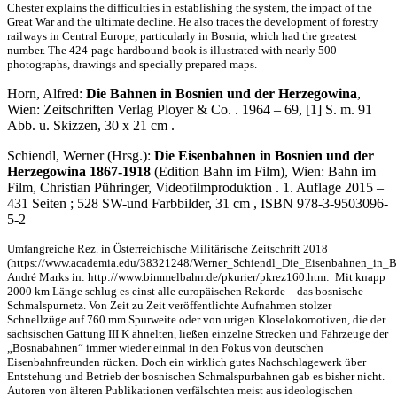
Chester explains the difficulties in establishing the system, the impact of the
Great War and the ultimate decline. He also traces the development of forestry
railways in Central Europe, particularly in Bosnia, which had the greatest
number. The 424-page hardbound book is illustrated with nearly 500
photographs, drawings and specially prepared maps.
Horn, Alfred:
Die Bahnen in Bosnien und der Herzegowina
,
Wien: Zeitschriften Verlag Ployer & Co. . 1964 – 69, [1] S. m. 91
Abb. u. Skizzen, 30 x 21 cm .
Schiendl, Werner (Hrsg.):
Die Eisenbahnen in Bosnien und der
Herzegowina 1867-1918
(Edition Bahn im Film), Wien: Bahn im
Film, Christian Pühringer, Videofilmproduktion . 1. Auflage 2015 –
431 Seiten ; 528 SW-und Farbbilder, 31 cm , ISBN 978-3-9503096-
5-2
Umfangreiche Rez. in Österreichische Militärische Zeitschrift 2018
(https://www.academia.edu/38321248/Werner_Schiendl_Die_Eisenbahnen_in
André Marks in: http://www.bimmelbahn.de/pkurier/pkrez160.htm: Mit knapp
2000 km Länge schlug es einst alle europäischen Rekorde – das bosnische
Schmalspurnetz. Von Zeit zu Zeit veröffentlichte Aufnahmen stolzer
Schnellzüge auf 760 mm Spurweite oder von urigen Kloselokomotiven, die der
sächsischen Gattung III K ähnelten, ließen einzelne Strecken und Fahrzeuge der
„Bosnabahnen“ immer wieder einmal in den Fokus von deutschen
Eisenbahnfreunden rücken. Doch ein wirklich gutes Nachschlagewerk über
Entstehung und Betrieb der bosnischen Schmalspurbahnen gab es bisher nicht.
Autoren von älteren Publikationen verfälschten meist aus ideologischen