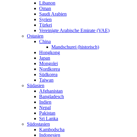
Libanon
Oman
Saudi Arabien
Syrien
Türkei
Vereinigte Arabische Emirate (VAE)
Ostasien
China
Mandschurei (historisch)
Hongkong
Japan
Mongolei
Nordkorea
Südkorea
Taiwan
Südasien
Afghanistan
Bangladesch
Indien
Nepal
Pakistan
Sri Lanka
Südostasien
Kambodscha
Indonesien