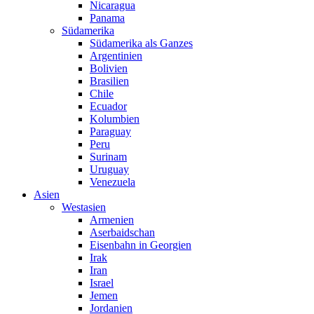
Nicaragua
Panama
Südamerika
Südamerika als Ganzes
Argentinien
Bolivien
Brasilien
Chile
Ecuador
Kolumbien
Paraguay
Peru
Surinam
Uruguay
Venezuela
Asien
Westasien
Armenien
Aserbaidschan
Eisenbahn in Georgien
Irak
Iran
Israel
Jemen
Jordanien