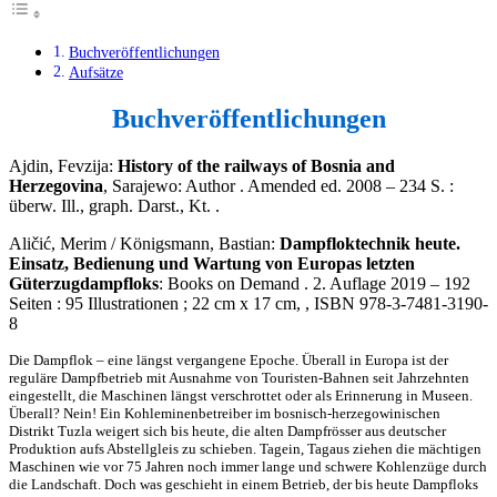
Buchveröffentlichungen
Aufsätze
Buchveröffentlichungen
Ajdin, Fevzija:
History of the railways of Bosnia and
Herzegovina
, Sarajewo: Author . Amended ed. 2008 – 234 S. :
überw. Ill., graph. Darst., Kt. .
Aličić, Merim / Königsmann, Bastian:
Dampfloktechnik heute.
Einsatz, Bedienung und Wartung von Europas letzten
Güterzugdampfloks
: Books on Demand . 2. Auflage 2019 – 192
Seiten : 95 Illustrationen ; 22 cm x 17 cm, , ISBN 978-3-7481-3190-
8
Die Dampflok – eine längst vergangene Epoche. Überall in Europa ist der
reguläre Dampfbetrieb mit Ausnahme von Touristen-Bahnen seit Jahrzehnten
eingestellt, die Maschinen längst verschrottet oder als Erinnerung in Museen.
Überall? Nein! Ein Kohleminenbetreiber im bosnisch-herzegowinischen
Distrikt Tuzla weigert sich bis heute, die alten Dampfrösser aus deutscher
Produktion aufs Abstellgleis zu schieben. Tagein, Tagaus ziehen die mächtigen
Maschinen wie vor 75 Jahren noch immer lange und schwere Kohlenzüge durch
die Landschaft. Doch was geschieht in einem Betrieb, der bis heute Dampfloks