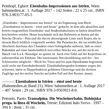
Peinhopf, Egbert:
Eisenbahn-Impressionen aus Istrien
, Wien:
bahnmedien.at . 1. Auflage 2017 – 142 Seiten ; 22 x 25 cm , ISBN
978-3-903177-05-5
„Eisenbahn – Impressionen aus Istrien“ ist als Ergänzung zum Buch
„Eisenbahnen in Istrien – einst und heute“ gedacht, in dem alle aktuellen und
bereits eingestellten Eisenbahn- und Straßenbahnlinien in Istrien detailliert
beschrieben werden. Heute beschränkt sich das Bahnnetz in Istrien auf die
Strecke Divača – Pula und die davon abzweigende Linie nach Koper, die in
diesem Buch bildlich vorgestellt werden. Die Pulastrecke, die im nördlichen
Abschnitt durchaus den Charakter einer Gebirgsbahn aufweist, lädt zu einer
Bahnfahrt auf einer landschaftlich reizvollen Strecke ein, auf der noch ein
Hauch von k.u.k.-Nostalgie zu spüren ist. Auch eine Fahrt auf der Koperlinie ist
unbestreitbar ein Erlebnis. Die interessante Streckenführung und der – bei
Schönwetter mögliche – Blick bis Triest und bis zum Alpenkamm begeistern
wohl nicht nur Eisenbahnfreunde. Eisenbahnfotografen kommen wegen der
schweren, meist in Doppeltraktion geführten Güterzüge und der dichten
Zugfolge auf der steilen Strecke auf jeden Fall auf ihre Kosten. (mau).
———:
Eisenbahnen in Istrien – einst und heute
(Bahnmedien.at; Band 21), Wien: bahnmedien.at . 1. Auflage 2017
– 407 Seiten ; 29 cm , ISBN 978-3-9503921-8-0.
Petronio, Paolo:
Transalpina. Die Wocheinerbahn. Bohinjska
proga. la linea di Wochein,
Trieste: Edizioni Italo Svevo . 1997 –
394 S : ilustr. ; 31 cm .