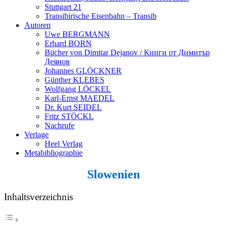
Stuttgart 21
Transibirische Eisenbahn – Transib
Autoren
Uwe BERGMANN
Erhard BORN
Bücher von Dimitar Dejanov / Книги от Димитър
Деянов
Johannes GLÖCKNER
Günther KLEBES
Wolfgang LÖCKEL
Karl-Ernst MAEDEL
Dr. Kurt SEIDEL
Fritz STÖCKL
Nachrufe
Verlage
Heel Verlag
Metabibliographie
Slowenien
Inhaltsverzeichnis