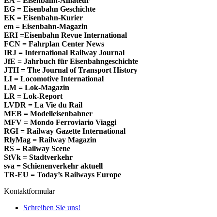
EA = Eisenbahn-Amateur
EG = Eisenbahn Geschichte
EK = Eisenbahn-Kurier
em = Eisenbahn-Magazin
ERI =Eisenbahn Revue International
FCN = Fahrplan Center News
IRJ = International Railway Journal
JfE = Jahrbuch für Eisenbahngeschichte
JTH = The Journal of Transport History
LI = Locomotive International
LM = Lok-Magazin
LR = Lok-Report
LVDR = La Vie du Rail
MEB = Modelleisenbahner
MFV = Mondo Ferroviario Viaggi
RGI = Railway Gazette International
RlyMag = Railway Magazin
RS = Railway Scene
StVk = Stadtverkehr
sva = Schienenverkehr aktuell
TR-EU = Today’s Railways Europe
Kontaktformular
Schreiben Sie uns!