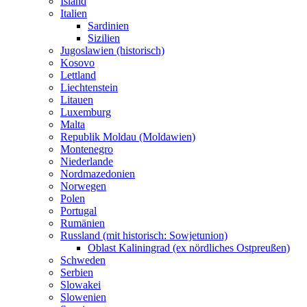
Island
Italien
Sardinien
Sizilien
Jugoslawien (historisch)
Kosovo
Lettland
Liechtenstein
Litauen
Luxemburg
Malta
Republik Moldau (Moldawien)
Montenegro
Niederlande
Nordmazedonien
Norwegen
Polen
Portugal
Rumänien
Russland (mit historisch: Sowjetunion)
Oblast Kaliningrad (ex nördliches Ostpreußen)
Schweden
Serbien
Slowakei
Slowenien