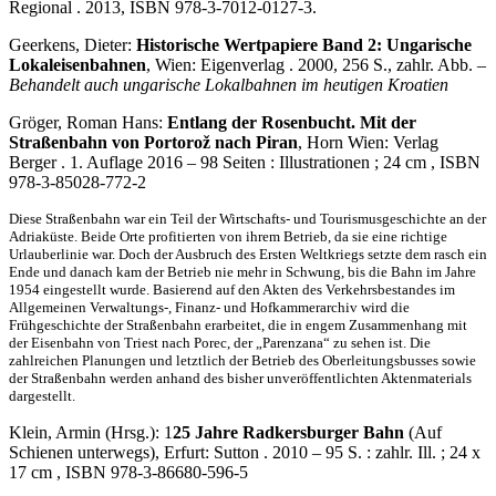
Regional . 2013, ISBN 978-3-7012-0127-3.
Geerkens, Dieter:
Historische Wertpapiere Band 2: Ungarische
Lokaleisenbahnen
, Wien: Eigenverlag . 2000, 256 S., zahlr. Abb. –
Behandelt auch ungarische Lokalbahnen im heutigen Kroatien
Gröger, Roman Hans:
Entlang der Rosenbucht. Mit der
Straßenbahn von Portorož nach Piran
, Horn Wien: Verlag
Berger . 1. Auflage 2016 – 98 Seiten : Illustrationen ; 24 cm , ISBN
978-3-85028-772-2
Diese Straßenbahn war ein Teil der Wirtschafts- und Tourismusgeschichte an der
Adriaküste. Beide Orte profitierten von ihrem Betrieb, da sie eine richtige
Urlauberlinie war. Doch der Ausbruch des Ersten Weltkriegs setzte dem rasch ein
Ende und danach kam der Betrieb nie mehr in Schwung, bis die Bahn im Jahre
1954 eingestellt wurde. Basierend auf den Akten des Verkehrsbestandes im
Allgemeinen Verwaltungs-, Finanz- und Hofkammerarchiv wird die
Frühgeschichte der Straßenbahn erarbeitet, die in engem Zusammenhang mit
der Eisenbahn von Triest nach Porec, der „Parenzana“ zu sehen ist. Die
zahlreichen Planungen und letztlich der Betrieb des Oberleitungsbusses sowie
der Straßenbahn werden anhand des bisher unveröffentlichten Aktenmaterials
dargestellt.
Klein, Armin (Hrsg.): 1
25 Jahre Radkersburger Bahn
(Auf
Schienen unterwegs), Erfurt: Sutton . 2010 – 95 S. : zahlr. Ill. ; 24 x
17 cm , ISBN 978-3-86680-596-5