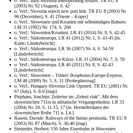
o. Verf.: Italy-Slovenia interoperating restarts. TR EU 8
(2003) Nr. 92 (August), S. 42
o. Verf.: Slovenia rejects new port link. TR EU 8 (2003) Nr.
96 (December), S. 41 [Trieste – Koper]
o. Verf.: Slowenien und Kroatien mit selbständigen Bahnen.
LM 31 (1992) Nr. 174, S. 260
o. Verf.: Slowenien/Kroatien. LR 43 (2014) Nr. 9, S. 42-45
o. Verf.: Südosteuropa. LR 41 (2012) Nr. 1, S. 43-45 [m.
Karte; Länderbericht]
o. Verf.: Südosteuropa. LR 36 (2007) Nr. 4, S. 54-59
[Länderbericht]
o. Verf.: Südosteuropa in Kürze. LR 33 (2004) Nr. 7, S. 59
o. Verf.: Südosteuropa. LR 40 (2011) Nr. 8, S. 42-43
[Länderbericht]
o. Verf.: Slowenien – Türkei: Bosphorus-Europe-Express.
LM 48 (2009) Nr. 5, S. 31 [Probegüterzug]
o. Verf.: Hungary-Slovenia Link Opened. TR EU (2001) Nr.
67 (July), S. 8-9 [map]
Piephans, Joachim: Zeitreise im „Zeleni vlak“. Mit dem
slowenischen 711er in adriatische Vergangenheiten. LR 33
(2004) Nr. 10, S. 11-15, 17 [m. Herstellerdaten der
slowenischen Reihe 711 u. Lit.]
Raseni, Davide: Railways of the Istrian peninsula. TR EU 8
(2003) Nr. 87 (March), S. 36-40 [map]
Stemmler, Herbert: 150 Jahre Eisenbahn in Slowenien