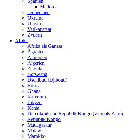
Spanien
Mallorca
Tschechien
Ukraine
Ungarn
Vatikanstaat
Zypern
Afrika
Afrika als Ganzes
Ägypten
Äthiopien
Algerien
Angola
Botswana
Dschibuti (Djibouti)
Eritrea
Ghana
Kamerun
Libyen
Kenia
Demokratische Republik Kongo (vormals Zaire)
Republik Kongo
Madagaskar
Malawi
Marokko