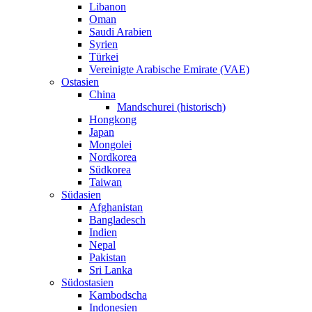
Libanon
Oman
Saudi Arabien
Syrien
Türkei
Vereinigte Arabische Emirate (VAE)
Ostasien
China
Mandschurei (historisch)
Hongkong
Japan
Mongolei
Nordkorea
Südkorea
Taiwan
Südasien
Afghanistan
Bangladesch
Indien
Nepal
Pakistan
Sri Lanka
Südostasien
Kambodscha
Indonesien