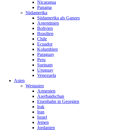
Nicaragua
Panama
Südamerika
Südamerika als Ganzes
Argentinien
Bolivien
Brasilien
Chile
Ecuador
Kolumbien
Paraguay
Peru
Surinam
Uruguay
Venezuela
Asien
Westasien
Armenien
Aserbaidschan
Eisenbahn in Georgien
Irak
Iran
Israel
Jemen
Jordanien