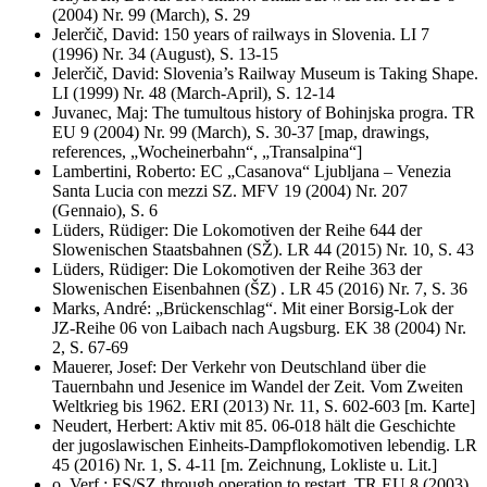
(2004) Nr. 99 (March), S. 29
Jelerčič, David: 150 years of railways in Slovenia. LI 7
(1996) Nr. 34 (August), S. 13-15
Jelerčič, David: Slovenia’s Railway Museum is Taking Shape.
LI (1999) Nr. 48 (March-April), S. 12-14
Juvanec, Maj: The tumultous history of Bohinjska progra. TR
EU 9 (2004) Nr. 99 (March), S. 30-37 [map, drawings,
references, „Wocheinerbahn“, „Transalpina“]
Lambertini, Roberto: EC „Casanova“ Ljubljana – Venezia
Santa Lucia con mezzi SZ. MFV 19 (2004) Nr. 207
(Gennaio), S. 6
Lüders, Rüdiger: Die Lokomotiven der Reihe 644 der
Slowenischen Staatsbahnen (SŽ). LR 44 (2015) Nr. 10, S. 43
Lüders, Rüdiger: Die Lokomotiven der Reihe 363 der
Slowenischen Eisenbahnen (ŠZ) . LR 45 (2016) Nr. 7, S. 36
Marks, André: „Brückenschlag“. Mit einer Borsig-Lok der
JZ-Reihe 06 von Laibach nach Augsburg. EK 38 (2004) Nr.
2, S. 67-69
Mauerer, Josef: Der Verkehr von Deutschland über die
Tauernbahn und Jesenice im Wandel der Zeit. Vom Zweiten
Weltkrieg bis 1962. ERI (2013) Nr. 11, S. 602-603 [m. Karte]
Neudert, Herbert: Aktiv mit 85. 06-018 hält die Geschichte
der jugoslawischen Einheits-Dampflokomotiven lebendig. LR
45 (2016) Nr. 1, S. 4-11 [m. Zeichnung, Lokliste u. Lit.]
o. Verf.: FS/SZ through operation to restart. TR EU 8 (2003)