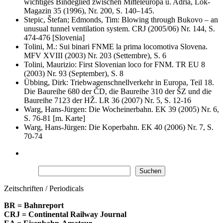
wichtiges Bindeglied zwischen Mitteleuropa u. Adria, Lok-
Magazin 35 (1996), Nr. 200, S. 140–145.
Stepic, Štefan; Edmonds, Tim: Blowing through Bukovo – an
unusual tunnel ventilation system. CRJ (2005/06) Nr. 144, S.
474-476 [Slovenia]
Tolini, M.: Sui binari FNME la prima locomotiva Slovena.
MFV XVIII (2003) Nr. 203 (Settembre), S. 6
Tolini, Maurizio: First Slovenian loco for FNM. TR EU 8
(2003) Nr. 93 (September), S. 8
Übbing, Dirk: Triebwagenschnellverkehr in Europa, Teil 18.
Die Baureihe 680 der ČD, die Baureihe 310 der ŠZ und die
Baureihe 7123 der HŽ. LR 36 (2007) Nr. 5, S. 12-16
Warg, Hans-Jürgen: Die Wocheinerbahn. EK 39 (2005) Nr. 6,
S. 76-81 [m. Karte]
Warg, Hans-Jürgen: Die Koperbahn. EK 40 (2006) Nr. 7, S.
70-74
Suchen
Suchen
Zeitschriften / Periodicals
BR = Bahnreport
CRJ = Continental Railway Journal