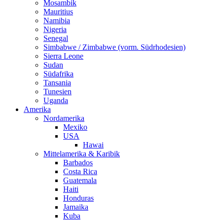
Mosambik
Mauritius
Namibia
Nigeria
Senegal
Simbabwe / Zimbabwe (vorm. Südrhodesien)
Sierra Leone
Sudan
Südafrika
Tansania
Tunesien
Uganda
Amerika
Nordamerika
Mexiko
USA
Hawai
Mittelamerika & Karibik
Barbados
Costa Rica
Guatemala
Haiti
Honduras
Jamaika
Kuba