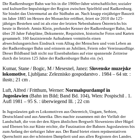
Die Radkersburger Bahn war bis in die 1960er-Jahre wirtschaftlicher, sozialer
und kultureller Impulsträger der Region zwischen Spielfeld und Radkersburg.
Sie bindet das Untermurtal an die Südbahn an. Nach knapp einjähriger Bauzeit
im Jahre 1885 im Herzen der Monarchie eröffnet, feiert sie 2010 ihr 125-
jähriges Bestehen und ist als eine der letzten Nebenbahnen Österreichs bis
heute in Betrieb. Armin Klein, profunder Kenner der Radkersburger Bahn, hat
über 20 Jahre Fahrpläne, Dokumente, Requisiten, historische Fotos und Karten
gesammelt. 160 faszinierende Aufnahmen vermitteln einen
abwechslungsreichen Eindruck vom Alltag der Menschen und vom Leben an
der Radkersburger Bahn und erinnern an Jubiläen, Feiern oder Vereinsausflüge.
Dieser Bildband lädt nicht nur Eisenbahnfans auf eine spannende Zeitreise
durch die letzten 125 Jahre der Radkersburger Bahn ein. (w).
Kumar, Stane / Bogic, M / Mesesnel, Janez:
Slovenske muzejske
lokomotive
, Ljubljana: Zeleznisko gospodarstvo . 1984 – 64 str. :
ilustr.; 21 cm .
Luft, Alfred / Fritthum, Werner:
Normalspurdampf in
Jugoslawien
(Bahn im Bild; Band Bd. 104), Wien: Pospischil . 1.
Aufl 1981 – 95 S. : überwiegend Ill. ; 22 cm
In Jugoslawien gab es Lokomotiven aus Österreich, Ungarn, Serbien,
Deutschland und aus Amerika. Dies machte zusammen mit der Vielfalt der
Landschaft, die von der den Alpen ähnlichen Bergwelt Sloweniens über Hügel
und Ebenen bis zur Küste reichte, die Faszination der Bahnen Jugoslawiens bis
zum Anfang der siebziger Jahre aus. Der Band bietet einen repräsentativen
Querschnitt aus der schönsten Dampfzeit und aus allen Regionen des Landes.