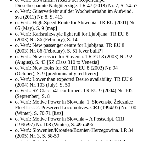
Dieselbespannte Nahgüterzüge. LR 47 (2018) Nr. 7, S. 54-57
o. Verf.: Güterverkehr auf der Wocheinerbahn im Aufwind.
sva (2011) Nr. 8, S. 413
o. Verf.: High-Speed Route for Slowenia. TR EU (2001) Nr.
65 (May), S. 9 [map]
o. Verf.: Karlsruhe-style light rail for Ljubljana. TR EU 8
(2003) Nr. 86 (February), S. 14
o. Verf.: New passenger centre for Ljubljana. TR EU 8
(2003) Nr. 86 (February), S. 51 [ever bulit?]
o. Verf.: New service for Slovenia. TR EU 8 (2003) Nr. 92
(August), S. 43 [SZ Class 310 to Venezia]
o. Verf.: New looks for SZ. TR EU 8 (2003) Nr. 94
(October), S. 9 [predominantly red livery]
o. Verf.: Lower than expected Desiro availability. TR EU 9
(2004) Nr. 103 (July), S. 50
o. Verf.: SZ Class 541 confirmed. TR EU 9 (2004) Nr. 105
(September), S. 8
o. Verf.: Motive Power in Slovenia. 1. Slovenske Železnice
Fleet List. 2. Preserved Locomotives. CRJ (1994/95) Nr. 100
(Winter), S. 70-71 [lists]
o. Verf.: Motive Power in Slovenia – A Postscript. CRJ
(1996/97) Nr. 108 (Winter), S. 495-496
o. Verf.: Slowenien/Kroatien/Bosnien-Herzegowina. LR 34
(2005) Nr. 3, S. 58-59