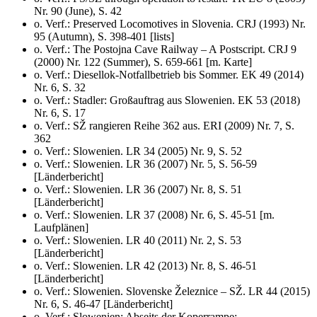
Nr. 90 (June), S. 42
o. Verf.: Preserved Locomotives in Slovenia. CRJ (1993) Nr.
95 (Autumn), S. 398-401 [lists]
o. Verf.: The Postojna Cave Railway – A Postscript. CRJ 9
(2000) Nr. 122 (Summer), S. 659-661 [m. Karte]
o. Verf.: Diesellok-Notfallbetrieb bis Sommer. EK 49 (2014)
Nr. 6, S. 32
o. Verf.: Stadler: Großauftrag aus Slowenien. EK 53 (2018)
Nr. 6, S. 17
o. Verf.: SŽ rangieren Reihe 362 aus. ERI (2009) Nr. 7, S.
362
o. Verf.: Slowenien. LR 34 (2005) Nr. 9, S. 52
o. Verf.: Slowenien. LR 36 (2007) Nr. 5, S. 56-59
[Länderbericht]
o. Verf.: Slowenien. LR 36 (2007) Nr. 8, S. 51
[Länderbericht]
o. Verf.: Slowenien. LR 37 (2008) Nr. 6, S. 45-51 [m.
Laufplänen]
o. Verf.: Slowenien. LR 40 (2011) Nr. 2, S. 53
[Länderbericht]
o. Verf.: Slowenien. LR 42 (2013) Nr. 8, S. 46-51
[Länderbericht]
o. Verf.: Slowenien. Slovenske Železnice – SŽ. LR 44 (2015)
Nr. 6, S. 46-47 [Länderbericht]
o. Verf.: Slowenien: Abseits der Koperrampe: