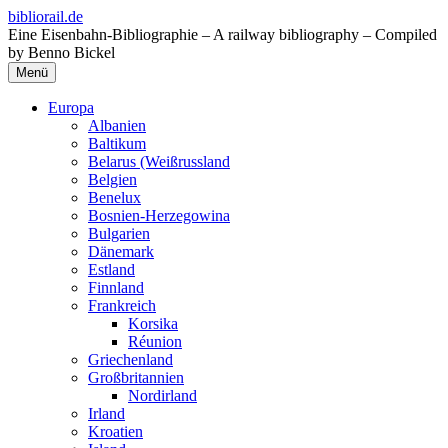
Zum
bibliorail.de
Inhalt
Eine Eisenbahn-Bibliographie – A railway bibliography – Compiled
springen
by Benno Bickel
Menü
Europa
Albanien
Baltikum
Belarus (Weißrussland
Belgien
Benelux
Bosnien-Herzegowina
Bulgarien
Dänemark
Estland
Finnland
Frankreich
Korsika
Réunion
Griechenland
Großbritannien
Nordirland
Irland
Kroatien