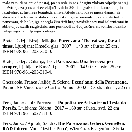
malo zamudi na eni od postaj, pa presede in se z drugim vlakom odpelje naprej
… Avtor je za ponazoritev vključil v delo 800 fotografskih dokumentacij in
razglednic iz lastnega bogatega arhiva. Glede na to, da je mreža današnjih
slovenskih železnic nastala v času avstro-ogrske monarhije, in seveda tudi z
namenom, da bo knjiga dosegla čim širši krog navdušencev nad železnicami in
zbirateljev starih razglednic, smo poskrbeli za dvojezično, slovensko-nemško
izdajo tega zavidljivega podviga.
Brate, Tadej / Bizajl, Milojka:
Parenzana. The railway for all
times
, Ljubljana: Kmečki glas . 2007 – 143 str. : ilustr.; 25 cm ,
ISBN 978-961-203-320-0.
Brate, Tadej / Caharija, Lea:
Parenzana. Una ferrovia per
sempre
, Ljubljana: Kmečki glas . 2007 – 143 str. : ilustr.; 25 cm ,
ISBN 978-961-203-319-4.
Chersicola, Franca / Aličajič, Selena:
I cent’anni della Parenzana
,
Pirano: SE Vincenzo de Castro Pirano . 2002 – 53 str. : ilustr.; 22 cm
.
Ferk, Janko et al.: Parenzana.
Po poti stare železnice od Trsta do
Poreč
a, Ljubljana: Sidarta . 2017 – 160 str. : ilustr., zvd. 22 cm ,
ISBN 978-961-6027-83-0.
Ferk, Janko / Agnoli, Sandra:
Die Parenzana. Gehen. Genießen.
RAD fahren
. Von Triest bis Poreč, Wien Graz Klagenfurt: Styria