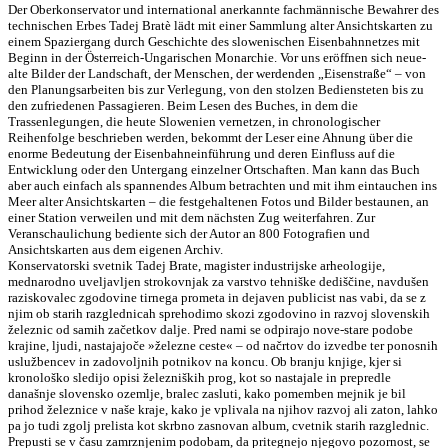
Der Oberkonservator und international anerkannte fachmännische Bewahrer des
technischen Erbes Tadej Bratè lädt mit einer Sammlung alter Ansichtskarten zu
einem Spaziergang durch Geschichte des slowenischen Eisenbahnnetzes mit
Beginn in der Österreich-Ungarischen Monarchie. Vor uns eröffnen sich neue-
alte Bilder der Landschaft, der Menschen, der werdenden „Eisenstraße“ – von
den Planungsarbeiten bis zur Verlegung, von den stolzen Bediensteten bis zu
den zufriedenen Passagieren. Beim Lesen des Buches, in dem die
Trassenlegungen, die heute Slowenien vernetzen, in chronologischer
Reihenfolge beschrieben werden, bekommt der Leser eine Ahnung über die
enorme Bedeutung der Eisenbahneinführung und deren Einfluss auf die
Entwicklung oder den Untergang einzelner Ortschaften. Man kann das Buch
aber auch einfach als spannendes Album betrachten und mit ihm eintauchen ins
Meer alter Ansichtskarten – die festgehaltenen Fotos und Bilder bestaunen, an
einer Station verweilen und mit dem nächsten Zug weiterfahren. Zur
Veranschaulichung bediente sich der Autor an 800 Fotografien und
Ansichtskarten aus dem eigenen Archiv.
Konservatorski svetnik Tadej Brate, magister industrijske arheologije,
mednarodno uveljavljen strokovnjak za varstvo tehniške dediščine, navdušen
raziskovalec zgodovine tirnega prometa in dejaven publicist nas vabi, da se z
njim ob starih razglednicah sprehodimo skozi zgodovino in razvoj slovenskih
železnic od samih začetkov dalje. Pred nami se odpirajo nove-stare podobe
krajine, ljudi, nastajajoče »železne ceste« – od načrtov do izvedbe ter ponosnih
uslužbencev in zadovoljnih potnikov na koncu. Ob branju knjige, kjer si
kronološko sledijo opisi železniških prog, kot so nastajale in prepredle
današnje slovensko ozemlje, bralec zasluti, kako pomemben mejnik je bil
prihod železnice v naše kraje, kako je vplivala na njihov razvoj ali zaton, lahko
pa jo tudi zgolj prelista kot skrbno zasnovan album, cvetnik starih razglednic.
Prepusti se v času zamrznjenim podobam, da pritegnejo njegovo pozornost, se