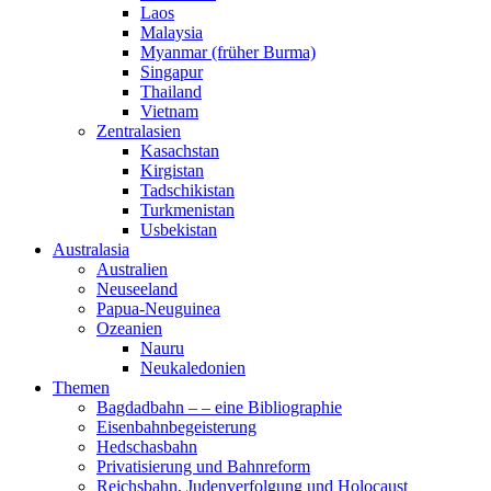
Laos
Malaysia
Myanmar (früher Burma)
Singapur
Thailand
Vietnam
Zentralasien
Kasachstan
Kirgistan
Tadschikistan
Turkmenistan
Usbekistan
Australasia
Australien
Neuseeland
Papua-Neuguinea
Ozeanien
Nauru
Neukaledonien
Themen
Bagdadbahn – – eine Bibliographie
Eisenbahnbegeisterung
Hedschasbahn
Privatisierung und Bahnreform
Reichsbahn, Judenverfolgung und Holocaust