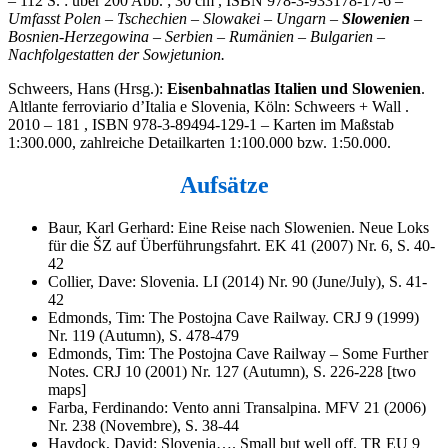
– 112 S. : über 200 Abb. ; 30 cm , ISBN 978-3-933178-17-6 –
Umfasst Polen – Tschechien – Slowakei – Ungarn –
Slowenien
–
Bosnien-Herzegowina – Serbien – Rumänien – Bulgarien –
Nachfolgestatten der Sowjetunion.
Schweers, Hans (Hrsg.):
Eisenbahnatlas Italien und Slowenien
.
Altlante ferroviario d’Italia e Slovenia, Köln: Schweers + Wall .
2010 – 181 , ISBN 978-3-89494-129-1 – Karten im Maßstab
1:300.000, zahlreiche Detailkarten 1:100.000 bzw. 1:50.000.
Aufsätze
Baur, Karl Gerhard: Eine Reise nach Slowenien. Neue Loks
für die ŠZ auf Überführungsfahrt. EK 41 (2007) Nr. 6, S. 40-
42
Collier, Dave: Slovenia. LI (2014) Nr. 90 (June/July), S. 41-
42
Edmonds, Tim: The Postojna Cave Railway. CRJ 9 (1999)
Nr. 119 (Autumn), S. 478-479
Edmonds, Tim: The Postojna Cave Railway – Some Further
Notes. CRJ 10 (2001) Nr. 127 (Autumn), S. 226-228 [two
maps]
Farba, Ferdinando: Vento anni Transalpina. MFV 21 (2006)
Nr. 238 (Novembre), S. 38-44
Haydock, David: Slovenia…. Small but well off. TR EU 9