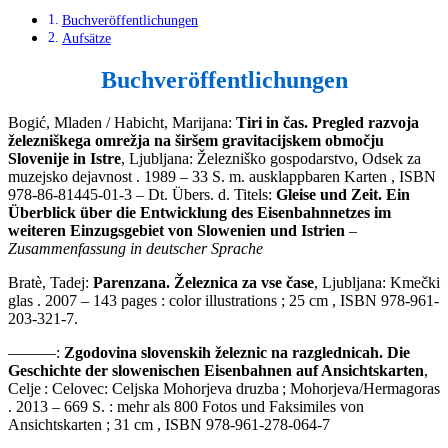
Buchveröffentlichungen
Aufsätze
Buchveröffentlichungen
Bogić, Mladen / Habicht, Marijana:
Tiri in čas. Pregled razvoja
železniškega omrežja na širšem gravitacijskem območju
Slovenije in Istre
, Ljubljana: Železniško gospodarstvo, Odsek za
muzejsko dejavnost . 1989 – 33 S. m. ausklappbaren Karten , ISBN
978-86-81445-01-3 – Dt. Übers. d. Titels:
Gleise und Zeit. Ein
Überblick über die Entwicklung des Eisenbahnnetzes im
weiteren Einzugsgebiet von Slowenien und Istrien
–
Zusammenfassung in deutscher Sprache
Bratè, Tadej:
Parenzana. Železnica za vse čase
, Ljubljana: Kmečki
glas . 2007 – 143 pages : color illustrations ; 25 cm , ISBN 978-961-
203-321-7.
———:
Zgodovina slovenskih železnic na razglednicah. Die
Geschichte der slowenischen Eisenbahnen auf Ansichtskarten
,
Celje : Celovec: Celjska Mohorjeva druzba ; Mohorjeva/Hermagoras
. 2013 – 669 S. : mehr als 800 Fotos und Faksimiles von
Ansichtskarten ; 31 cm , ISBN 978-961-278-064-7