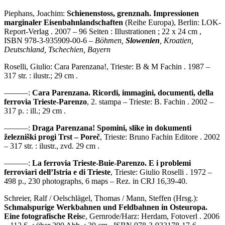
Piephans, Joachim:
Schienenstoss, grenznah. Impressionen
marginaler Eisenbahnlandschaften
(Reihe Europa), Berlin: LOK-
Report-Verlag . 2007 – 96 Seiten : Illustrationen ; 22 x 24 cm ,
ISBN 978-3-935909-00-6 –
Böhmen,
Slowenien
, Kroatien,
Deutschland, Tschechien, Bayern
Roselli, Giulio: Cara Parenzana!, Trieste: B & M Fachin . 1987 –
317 str. : ilustr.; 29 cm .
———:
Cara Parenzana. Ricordi, immagini, documenti, della
ferrovia Trieste-Parenzo
, 2. stampa – Trieste: B. Fachin . 2002 –
317 p. : ill.; 29 cm .
———:
Draga Parenzana! Spomini, slike in dokumenti
železniški progi Trst – Poreč
, Trieste: Bruno Fachin Editore . 2002
– 317 str. : ilustr., zvd. 29 cm .
———:
La ferrovia Trieste-Buie-Parenzo. E i problemi
ferroviari dell’Istria e di Trieste
, Trieste: Giulio Roselli . 1972 –
498 p., 230 photographs, 6 maps – Rez. in CRJ 16,39-40.
Schreier, Ralf / Oelschlägel, Thomas / Mann, Steffen (Hrsg.):
Schmalspurige Werkbahnen und Feldbahnen in Osteuropa.
Eine fotografische Reis
e, Gernrode/Harz: Herdam, Fotoverl . 2006