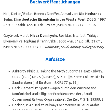
Buchveröffentlichungen
Noll, Dieter / Bickel, Benno / Denffer, Ahmad von:
Die Hedschas-
Bahn. Eine deutsche Eisenbahn in der Wüste
, Werl: DGEG . 1997
– 193 S. : zahlr. Abb. u. Tab. ; 29 cm , ISBN 978-3-921700-68-6.
Özyüksel, Murat:
Hicaz Demiryolu
, Besiktas, Istanbul: Türkiye
Ekonomik ve Toplumsal Tarih Vakfi . 2000 – viii, 312 p. : ill.; 21 cm ,
ISBN 978-975-333-137-1 –
Railroads; Saudi Arabia; Turkey; history
.
Aufsätze
Ashforth, Philip J.: Taking the Myth out of the Hejaz Railway.
CRJ 7 (1988) Nr. 75 (Autumn), S. 6-10 [m. Karte; Lok-Relikte in
Saudiarabien (mit Erratum mit CRJ 77, p. 99)]
Heck, Gerhard: Im Speisewagen durch den Wüstensand.
Komfortabel und billig: der Prachtexpress der „Saudi
Government Railway Organisation“. Die Zeit # () Nr. 29399, S.
Hocking, P. A.: Hedjaz Railway Locomotives in Saudi Arabia.