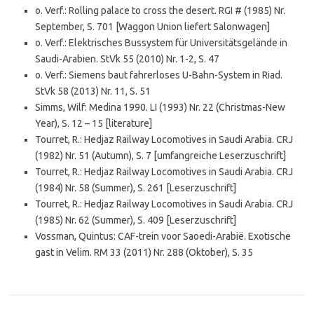
o. Verf.: Rolling palace to cross the desert. RGI # (1985) Nr.
September, S. 701 [Waggon Union liefert Salonwagen]
o. Verf.: Elektrisches Bussystem für Universitätsgelände in
Saudi-Arabien. StVk 55 (2010) Nr. 1-2, S. 47
o. Verf.: Siemens baut fahrerloses U-Bahn-System in Riad.
StVk 58 (2013) Nr. 11, S. 51
Simms, Wilf: Medina 1990. LI (1993) Nr. 22 (Christmas-New
Year), S. 12 – 15 [literature]
Tourret, R.: Hedjaz Railway Locomotives in Saudi Arabia. CRJ
(1982) Nr. 51 (Autumn), S. 7 [umfangreiche Leserzuschrift]
Tourret, R.: Hedjaz Railway Locomotives in Saudi Arabia. CRJ
(1984) Nr. 58 (Summer), S. 261 [Leserzuschrift]
Tourret, R.: Hedjaz Railway Locomotives in Saudi Arabia. CRJ
(1985) Nr. 62 (Summer), S. 409 [Leserzuschrift]
Vossman, Quintus: CAF-trein voor Saoedi-Arabië. Exotische
gast in Velim. RM 33 (2011) Nr. 288 (Oktober), S. 35