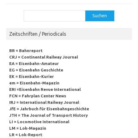
Suchen
Suchen
Zeitschriften / Periodicals
BR = Bahnreport
CRJ = Continental Railway Journal
EA = Eisenbahn-Amateur
EG = Eisenbahn Geschichte
EK = Eisenbahn-Kurier
em = Eisenbahn-Magazin
ERI =Eisenbahn Revue International
FCN = Fahrplan Center News
IRJ = International Railway Journal
JfE = Jahrbuch für Eisenbahngeschichte
JTH = The Journal of Transport History
LI = Locomotive International
LM = Lok-Magazin
LR = Lok-Report