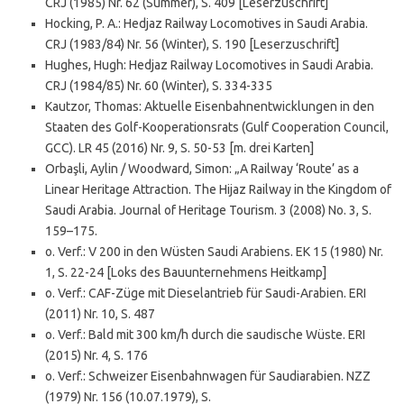
CRJ (1985) Nr. 62 (Summer), S. 409 [Leserzuschrift]
Hocking, P. A.: Hedjaz Railway Locomotives in Saudi Arabia.
CRJ (1983/84) Nr. 56 (Winter), S. 190 [Leserzuschrift]
Hughes, Hugh: Hedjaz Railway Locomotives in Saudi Arabia.
CRJ (1984/85) Nr. 60 (Winter), S. 334-335
Kautzor, Thomas: Aktuelle Eisenbahnentwicklungen in den
Staaten des Golf-Kooperationsrats (Gulf Cooperation Council,
GCC). LR 45 (2016) Nr. 9, S. 50-53 [m. drei Karten]
Orbaşli, Aylin / Woodward, Simon: „A Railway ‘Route’ as a
Linear Heritage Attraction. The Hijaz Railway in the Kingdom of
Saudi Arabia. Journal of Heritage Tourism. 3 (2008) No. 3, S.
159–175.
o. Verf.: V 200 in den Wüsten Saudi Arabiens. EK 15 (1980) Nr.
1, S. 22-24 [Loks des Bauunternehmens Heitkamp]
o. Verf.: CAF-Züge mit Dieselantrieb für Saudi-Arabien. ERI
(2011) Nr. 10, S. 487
o. Verf.: Bald mit 300 km/h durch die saudische Wüste. ERI
(2015) Nr. 4, S. 176
o. Verf.: Schweizer Eisenbahnwagen für Saudiarabien. NZZ
(1979) Nr. 156 (10.07.1979), S.