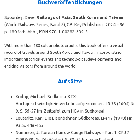
Buchveröffentlichungen
Spoonley, Dave:
Railways of Asia. South Korea and Taiwan
(World Railways Series; Band 8), GB: Key Publishing . 2024 – 96
p.-180 farb. Abb. , ISBN 978-1-80282-639-5
With more than 180 colour photographs, this book offers a visual
record of travels around South Korea and Taiwan, incorporating
important historical events and technological developments and
enticing visitors from around the world.
Aufsätze
Krolop, Michael: Südkorea: KTX-
Hochgeschwindigkeirsverkehr aufgenommen. LR 33 (2004) Nr.
9, S. 56-57 [m. Zeittafel zum HGV in Südkorea]
Leuteritz, Karl: Die Eisenbahnen Südkoreas. LM 17 (1978) Nr.
93, S. 448-455
Nurminen, J.: Korean Narrow Gauge Railways – Part 1. CRJ 7
(1988/89) Nr. 76 (Winter), S. 50-52 [m. zwei Karten]