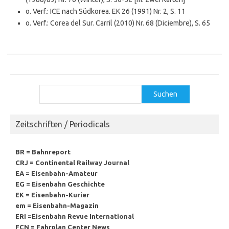
o. Verf.: ICE nach Südkorea. EK 26 (1991) Nr. 2, S. 11
o. Verf.: Corea del Sur. Carril (2010) Nr. 68 (Diciembre), S. 65
Suchen
Suchen
Zeitschriften / Periodicals
BR = Bahnreport
CRJ = Continental Railway Journal
EA = Eisenbahn-Amateur
EG = Eisenbahn Geschichte
EK = Eisenbahn-Kurier
em = Eisenbahn-Magazin
ERI =Eisenbahn Revue International
FCN = Fahrplan Center News