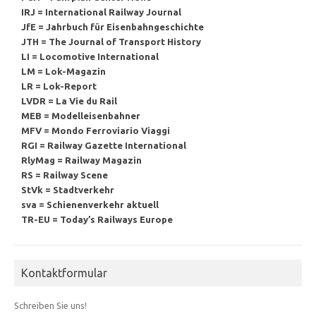
IRJ = International Railway Journal
JfE = Jahrbuch für Eisenbahngeschichte
JTH = The Journal of Transport History
LI = Locomotive International
LM = Lok-Magazin
LR = Lok-Report
LVDR = La Vie du Rail
MEB = Modelleisenbahner
MFV = Mondo Ferroviario Viaggi
RGI = Railway Gazette International
RlyMag = Railway Magazin
RS = Railway Scene
StVk = Stadtverkehr
sva = Schienenverkehr aktuell
TR-EU = Today’s Railways Europe
Kontaktformular
Schreiben Sie uns!