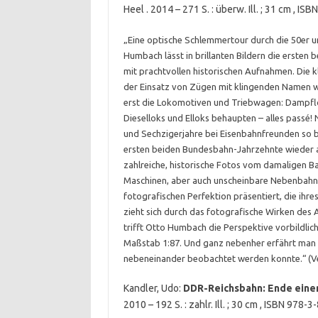
Heel . 2014 – 271 S. : überw. Ill. ; 31 cm , 
„Eine optische Schlemmertour durch die 50er 
Humbach lässt in brillanten Bildern die erste
mit prachtvollen historischen Aufnahmen. Die k
der Einsatz von Zügen mit klingenden Namen wie
erst die Lokomotiven und Triebwagen: Dampfl
Dieselloks und Elloks behaupten – alles passé! N
und Sechzigerjahre bei Eisenbahnfreunden so b
ersten beiden Bundesbahn-Jahrzehnte wieder au
zahlreiche, historische Fotos vom damaligen B
Maschinen, aber auch unscheinbare Nebenbahn-B
fotografischen Perfektion präsentiert, die ihr
zieht sich durch das fotografische Wirken des
trifft Otto Humbach die Perspektive vorbildlich
Maßstab 1:87. Und ganz nebenher erfährt man v
nebeneinander beobachtet werden konnte.“ (Ve
Kandler, Udo:
DDR-Reichsbahn: Ende einer
2010 – 192 S. : zahlr. Ill. ; 30 cm , ISBN 978