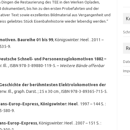
en Dingen die Restaurierung des TEE in den Werken Opladen,
4 dokumentiert, bis hin zu den ersten Probefahrten und der
ativer Text sowie exzellentes Bildmaterial aus Vergangenheit und
K
eiss geliebtes Stück Eisenbahnhistorie wieder lebendig werden.“
Schr
otiven. Baureihe 01 bis 99
, Königswinter: Heel . 2011 –
-535-9.
R
Deutsche Schnell- und Personenzuglokomotiven 1882 –
Dat
lr. Ill. , ISBN 978-3-89880-119-5. –
Weitere Bände offenbar
Imp
 Geschichte der berühmtesten Elektrolokomotiven der
erw. Ill., graph. Darst. ; 25 x 30 cm , ISBN 978-3-89365-715-5.
rans-Europ-Express, Königswinter: Heel
. 1997 – 144 S. :
65-580-9.
rans-Europ-Express
, Königswinter: Heel . 2007 – 151 S. :
80-305-2.