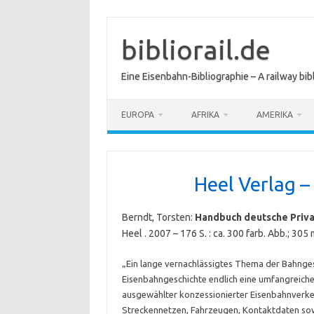
Zum
Inhalt
springen
bibliorail.de
Eine Eisenbahn-Bibliographie – A railway bi
EUROPA
AFRIKA
AMERIKA
Heel Verlag 
Berndt, Torsten:
Handbuch deutsche Priva
Heel . 2007 – 176 S. : ca. 300 farb. Abb.; 
„Ein lange vernachlässigtes Thema der Bahnges
Eisenbahngeschichte endlich eine umfangreich
ausgewählter konzessionierter Eisenbahnverke
Streckennetzen, Fahrzeugen, Kontaktdaten sow