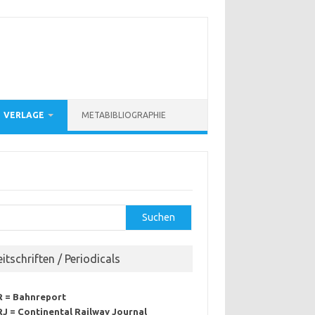
VERLAGE
METABIBLIOGRAPHIE
hen
Suchen
eitschriften / Periodicals
R = Bahnreport
J = Continental Railway Journal