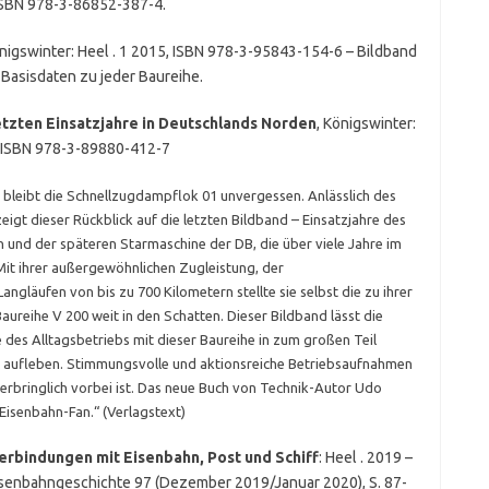
 , ISBN 978-3-86852-387-4.
önigswinter: Heel . 1 2015, ISBN 978-3-95843-154-6 – Bildband
Basisdaten zu jeder Baureihe.
etzten Einsatzjahre in Deutschlands Norden
, Königswinter:
cm , ISBN 978-3-89880-412-7
 bleibt die Schnellzugdampflok 01 unvergessen. Anlässlich des
igt dieser Rückblick auf die letzten Bildband – Einsatzjahre des
und der späteren Starmaschine der DB, die über viele Jahre im
Mit ihrer außergewöhnlichen Zugleistung, der
gläufen von bis zu 700 Kilometern stellte sie selbst die zu ihrer
reihe V 200 weit in den Schatten. Dieser Bildband lässt die
es Alltagsbetriebs mit dieser Baureihe in zum großen Teil
 aufleben. Stimmungsvolle und aktionsreiche Betriebsaufnahmen
derbringlich vorbei ist. Das neue Buch von Technik-Autor Udo
n Eisenbahn-Fan.“ (Verlagstext)
erbindungen mit Eisenbahn, Post und Schiff
: Heel . 2019 –
Eisenbahngeschichte 97 (Dezember 2019/Januar 2020), S. 87-