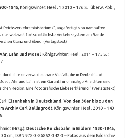
1930-1945
, Königswinter: Heel . 1 2010 – 176 S. : überw. Abb. ,
st Reichsverkehrsministeriums“, angefertigt von namhaften
s das weltweit fortschrittlichste Verkehrssystem am Rande
wischen Glanz und Elend. (Verlagstext)
 Ahr, Lahn und Mosel
, Königswinter: Heel . 2011 – 175 S. :
-7
n durch ihre unverwechselbare Vielfalt, die in Deutschland
Mosel, Ahr und Lahn ist ein Garant für einmalige Ansichten einer
chen Region. Eine fotografische Liebeserklärung.“ (Verlagstext)
Carl:
Eisenbahn in Deutschland. Von den 30er bis zu den
m Archiv Carl Bellingrodt
, Königswinter: Heel . 2010 – 143
8.
hmidt (Hrsg.):
Deutsche Reichsbahn in Bildern 1930-1945
,
ll. ; 30 cm , ISBN 978-3-86852-342-3 – Fotos aus dem Bildarchiv