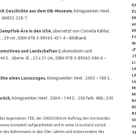
E
mit Geschichte aus dem DB-Museum
, Königswinter: Heel .
E
8-3-86852-328-7.
E
e
E
Dampflok-Ära in den USA
; übersetzt von Cornelia Kähler,
F
ll. ; 29 cm , ISBN 978-3-89365-431-4 – Bildband.
IR
Jf
komotiven und Landschaften
(Lokomotiven und
JT
4 S. : überw. Ill. ; 25 x 31 cm , ISBN 978-3-89365-396-6 –
LI
L
L
chte eines Luxuszuges
, Königswinter: Heel . 2005 – 180 S. :
LV
M
M
urück
, Königswinter: Heel . 2004 – 144 S. : 200 farb. Abb.; 245
RG
R
R
 des legendären TEE, der 2003/2004 im Auftrag des Vorstandes
S
seums komplett aufgearbeitet und in seine Urzustand zurück
sv
e des Bahnreisens in den 50er Jahren und insbesondere des
T