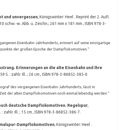
bt und unvergessen
, Königswinter: Heel . Reprint der 2. Aufl.
 210 schw.-w. Abb. u. Zeichn.; 261 mm x 181 mm , ISBN 978-3-
gangenen Eisenbahn-Jahrhunderts, erinnert auf seine einzigartige
hepunkte der großen Epoche der Dampflokomotiven.“
trang. Erinnerungen an die alte Eisenbahn und ihre
59 S. : zahlr. Ill. ; 26 cm , ISBN 978-3-86852-385-0
tograf des vergangenen Eisenbahn-Jahrhunderts, lässt in
 Zeit der alten Dampflokomotiven noch einmal lebendig werden.“
uch deutsche Dampflokomotiven. Regelspur
,
: zahlr. Ill. ; 15 cm , ISBN 978-3-86852-386-7.
hmalspur-Dampflokomotiven
, Königswinter: Heel .