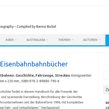
bliography – Compiled by Benno Bickel
ASIEN
AUSTRALASIA
THEMEN
AUTOREN
– Eisenbahnbahnbücher
Suc
tbahnen. Geschichte, Fahrzeuge, Strecken
, Königswinter:
305 mm x 230 mm , ISBN 978-3-89880-790-6
Z
chichte findet in diesem Handbuch für alle Freunde der
e und spannende Darstellung. Beschreibung der Geschichte
hrsunternehmen seit der Bahnreform 1994, mit kompletten
B
ie Fahr- und Umlaufplänen.“ (Verlagstext)
CR