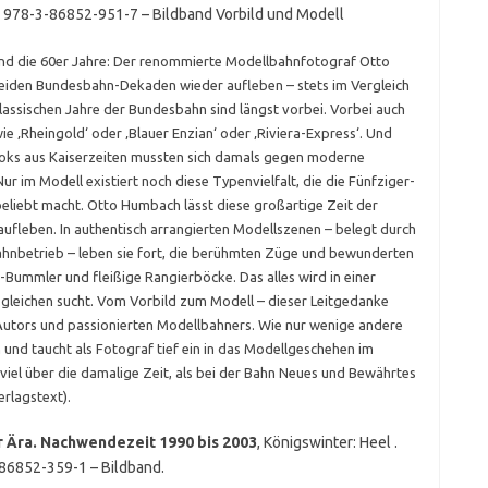
ISBN 978-3-86852-951-7 – Bildband Vorbild und Modell
und die 60er Jahre: Der renommierte Modellbahnfotograf Otto
n beiden Bundesbahn-Dekaden wieder aufleben – stets im Vergleich
lassischen Jahre der Bundesbahn sind längst vorbei. Vorbei auch
 ‚Rheingold‘ oder ‚Blauer Enzian‘ oder ‚Riviera-Express‘. Und
oks aus Kaiserzeiten mussten sich damals gegen moderne
ur im Modell existiert noch diese Typenvielfalt, die die Fünfziger-
eliebt macht. Otto Humbach lässt diese großartige Zeit der
fleben. In authentisch arrangierten Modellszenen – belegt durch
ahnbetrieb – leben sie fort, die berühmten Züge und bewunderten
ummler und fleißige Rangierböcke. Das alles wird in einer
esgleichen sucht. Vom Vorbild zum Modell – dieser Leitgedanke
 Autors und passionierten Modellbahners. Wie nur wenige andere
 und taucht als Fotograf tief ein in das Modellgeschehen im
iel über die damalige Zeit, als bei der Bahn Neues und Bewährtes
rlagstext).
 Ära. Nachwendezeit 1990 bis 2003
, Königswinter: Heel .
-3-86852-359-1 – Bildband.