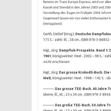
Reisens im Trans Europe Express, wird vor all
Kassel und Stendal in den Jahren 2003 und 200
Vorstellung des Zuges im Frühjahr 2004. Inform
Gegenwart lassen ein von vielen Enthusiasten h
(Verlagstext)
Gerth, Detlef (Hrsg.):
Deutsche Dampflokom
175 S. : zahlr. Ill. ; 28 cm , ISBN 978-3-86852
Hajt, Jörg:
Dampflok-Prospekte. Band 1: 
1961
, Königswinter: Heel . 2002 – 98 S. : zah
nicht erschienen
Hajt, Jörg:
Das grosse Krokodil-Buch. Die
Welt
, Königswinter: Heel . 1998 – 142 S. : üb
———:
Das grosse TEE-Buch. 40 Jahre T
überw. Ill., Kt. ; 25 x 30 cm , ISBN 978-3-893
———:
Das große TEE-Buch. 50 Jahre T
überw. Ill., Kt. ; 25 x 30 cm , ISBN 978-3-898