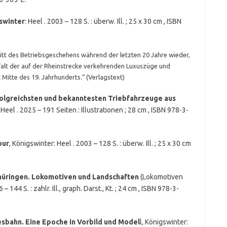
swinter
: Heel . 2003 – 128 S. : überw. Ill. ; 25 x 30 cm , ISBN
itt des Betriebsgeschehens während der letzten 20 Jahre wieder,
lt der auf der Rheinstrecke verkehrenden Luxuszüge und
 Mitte des 19. Jahrhunderts.“ (Verlagstext)
olgreichsten und bekanntesten Triebfahrzeuge aus
 Heel . 2025 – 191 Seiten : Illustrationen ; 28 cm , ISBN 978-3-
our
, Königswinter: Heel . 2003 – 128 S. : überw. Ill. ; 25 x 30 cm
hüringen. Lokomotiven und Landschaften
(Lokomotiven
144 S. : zahlr. Ill., graph. Darst., Kt. ; 24 cm , ISBN 978-3-
sbahn. Eine Epoche in Vorbild und Model
l, Königswinter: