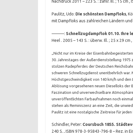
Nachdruck 2011 – 223 S. : zahlr. Ill. ; 15 cm
Paulitz, Udo:
Die schönsten Dampfloks
, K
mit Dampfloks aus zahlreichen Ländern und 
———:
Schnellzugdampflok 01.10. Ihre l
Heel . 2005 – 143 S. : überw. Ill. ; 25 x 29 
„Nicht nur im Kreise der Eisenbahnbegeisterten
30. Jahrestages der Außerdienststellung 1975 ze
stolzen Radepferdes der Deutschen Reichsbahn 
schweren Schnellzugdienst unentbehrlich war. 
Höchstgeschwindigkeit von 140 km/h und den Lan
Ablösung vorgesehenen neuen Dieselloks der Bau
Faszination und unverwechselbare Atmosphäre d
unveröffentlichten Farbaufnahmen noch einmal
stehen als Reminiszenz an eine Zeit, die unwie
Paulitz ist eine nostalgische Zeitreise für jede
Schindler, Peter:
Coursbuch 1855. Städtev
240 S. , ISBN 978-3-95843-796-8 – Rez. in 