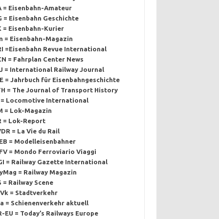
A = Eisenbahn-Amateur
G = Eisenbahn Geschichte
K = Eisenbahn-Kurier
m = Eisenbahn-Magazin
RI =Eisenbahn Revue International
CN = Fahrplan Center News
J = International Railway Journal
E = Jahrbuch für Eisenbahngeschichte
H = The Journal of Transport History
 = Locomotive International
M = Lok-Magazin
R = Lok-Report
DR = La Vie du Rail
EB = Modelleisenbahner
FV = Mondo Ferroviario Viaggi
I = Railway Gazette International
lyMag = Railway Magazin
S = Railway Scene
tVk = Stadtverkehr
a = Schienenverkehr aktuell
R-EU = Today’s Railways Europe