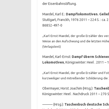
der Eisenbahnstiftung.
Maedel, Karl E.:
Dampflokomotiven. Gelie
Stuttgart, Franckh, 1976 2011 – 224 S. : ca.
86852-497-0
„Karl-Ernst Maedel, der große Erzähler des ver
Weise an den Aufschwung und die letzten Hö
(Verlagstext)
Maedel, Karl-Ernst:
Dampf überm Schienens
Lokomotiven
, Königswinter: Heel . 2011 – 1
„Karl-Ernst Maedel, der große Erzähler und Fo
kurzweiliger und mitreißender Schilderung die
Obermayer, Horst Joachim (Hrsg.):
Taschenb
Königswinter: Heel . Nachdruck 2011 – 270 S. 
——— (Hrsg.):
Taschenbuch deutsche Sc