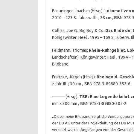
Breuninger, Joachim (Hrsg.):
Lokomotiven 
2010 – 223 S. : überw. Ill. ; 28 cm , ISBN 97
Collias, Joe G.: Big Boy & Co.
Das Ende der 
Königswinter: Heel . 1995 – 169 S. : überw. I
Feldmann, Thomas:
Rhein-Ruhrgebiet. Lo
Landschaften), Königswinter: Heel . 1994 – 14
Bildband.
Franzke, Jürgen (Hrsg.):
Rheingold. Geschi
zahlr. Ill. ; 30 cm , ISBN 978-3-89880-352-6.
——— (Hrsg.):
TEE: Eine Legende kehrt z
mm x 300 mm , ISBN 978-3-89880-305-2
„Dieser neue Bildband zeigt die Wiedergeburt
der DB AG unter der Projektleitung des DB Mu
versetzt wurde. Angefangen von der Geschicht