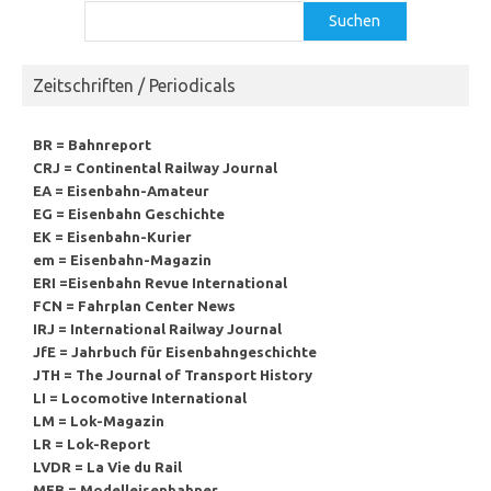
Suchen
Suchen
Zeitschriften / Periodicals
BR = Bahnreport
CRJ = Continental Railway Journal
EA = Eisenbahn-Amateur
EG = Eisenbahn Geschichte
EK = Eisenbahn-Kurier
em = Eisenbahn-Magazin
ERI =Eisenbahn Revue International
FCN = Fahrplan Center News
IRJ = International Railway Journal
JfE = Jahrbuch für Eisenbahngeschichte
JTH = The Journal of Transport History
LI = Locomotive International
LM = Lok-Magazin
LR = Lok-Report
LVDR = La Vie du Rail
MEB = Modelleisenbahner