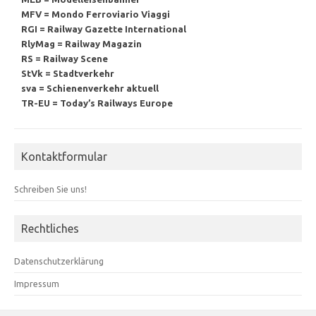
MFV = Mondo Ferroviario Viaggi
RGI = Railway Gazette International
RlyMag = Railway Magazin
RS = Railway Scene
StVk = Stadtverkehr
sva = Schienenverkehr aktuell
TR-EU = Today’s Railways Europe
Kontaktformular
Schreiben Sie uns!
Rechtliches
Datenschutzerklärung
Impressum