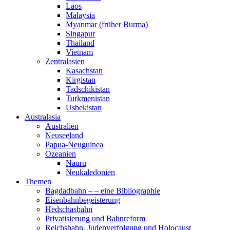
Laos
Malaysia
Myanmar (früher Burma)
Singapur
Thailand
Vietnam
Zentralasien
Kasachstan
Kirgistan
Tadschikistan
Turkmenistan
Usbekistan
Australasia
Australien
Neuseeland
Papua-Neuguinea
Ozeanien
Nauru
Neukaledonien
Themen
Bagdadbahn – – eine Bibliographie
Eisenbahnbegeisterung
Hedschasbahn
Privatisierung und Bahnreform
Reichsbahn, Judenverfolgung und Holocaust