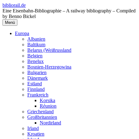
Zum
bibliorail.de
Inhalt
Eine Eisenbahn-Bibliographie – A railway bibliography – Compiled
springen
by Benno Bickel
Menü
Europa
Albanien
Baltikum
Belarus (Weißrussland
Belgien
Benelux
Bosnien-Herzegowina
Bulgarien
Dänemark
Estland
Finnland
Frankreich
Korsika
Réunion
Griechenland
Großbritannien
Nordirland
Irland
Kroatien