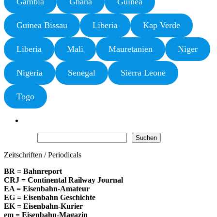
Gambia
Ghana
Guinea
Guinea Bissau
Liberia
Kap Verde
Liberia
Mali
Mauretanien
Niger
Nigeria
Senegal
Sierra Leone
Togo
Suchen
Suchen
Zeitschriften / Periodicals
BR = Bahnreport
CRJ = Continental Railway Journal
EA = Eisenbahn-Amateur
EG = Eisenbahn Geschichte
EK = Eisenbahn-Kurier
em = Eisenbahn-Magazin