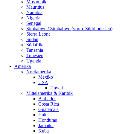
Mosambik
Mauritius
Namibia
Nigeria
Senegal
Simbabwe / Zimbabwe (vorm. Südrhodesien)
Sierra Leone
Sudan
Südafrika
Tansania
Tunesien
Uganda
Amerika
Nordamerika
Mexiko
USA
Hawai
Mittelamerika & Karibik
Barbados
Costa Rica
Guatemala
Haiti
Honduras
Jamaika
Kuba