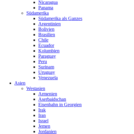
Nicaragua
Panama
Südamerika
Südamerika als Ganzes
Argentinien
Bolivien
Brasilien
Chile
Ecuador
Kolumbien
Paraguay
Peru
Surinam
Uruguay
Venezuela
Asien
Westasien
Armenien
Aserbaidschan
Eisenbahn in Georgien
Irak
Iran
Israel
Jemen
Jordanien