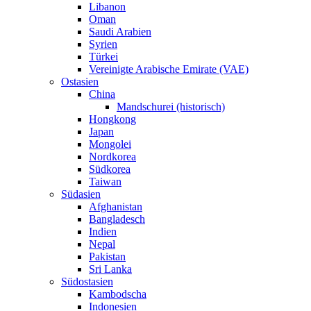
Libanon
Oman
Saudi Arabien
Syrien
Türkei
Vereinigte Arabische Emirate (VAE)
Ostasien
China
Mandschurei (historisch)
Hongkong
Japan
Mongolei
Nordkorea
Südkorea
Taiwan
Südasien
Afghanistan
Bangladesch
Indien
Nepal
Pakistan
Sri Lanka
Südostasien
Kambodscha
Indonesien