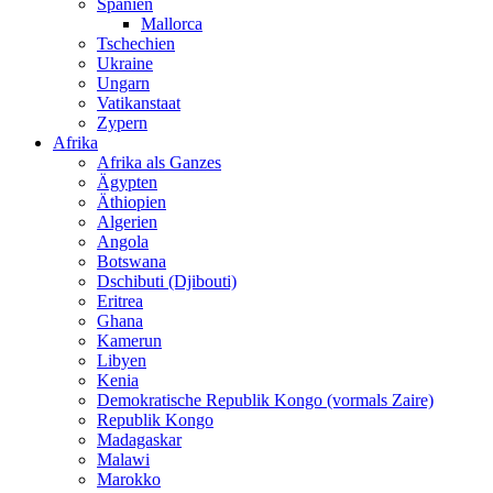
Spanien
Mallorca
Tschechien
Ukraine
Ungarn
Vatikanstaat
Zypern
Afrika
Afrika als Ganzes
Ägypten
Äthiopien
Algerien
Angola
Botswana
Dschibuti (Djibouti)
Eritrea
Ghana
Kamerun
Libyen
Kenia
Demokratische Republik Kongo (vormals Zaire)
Republik Kongo
Madagaskar
Malawi
Marokko