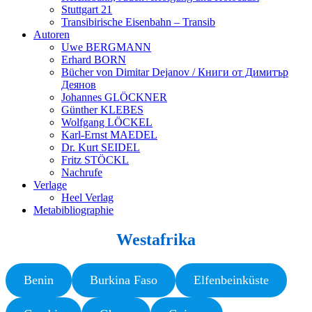
Stuttgart 21
Transibirische Eisenbahn – Transib
Autoren
Uwe BERGMANN
Erhard BORN
Bücher von Dimitar Dejanov / Книги от Димитър
Деянов
Johannes GLÖCKNER
Günther KLEBES
Wolfgang LÖCKEL
Karl-Ernst MAEDEL
Dr. Kurt SEIDEL
Fritz STÖCKL
Nachrufe
Verlage
Heel Verlag
Metabibliographie
Westafrika
Benin
Burkina Faso
Elfenbeinküste