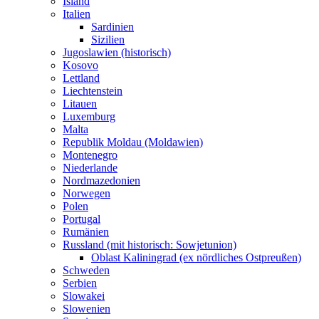
Island
Italien
Sardinien
Sizilien
Jugoslawien (historisch)
Kosovo
Lettland
Liechtenstein
Litauen
Luxemburg
Malta
Republik Moldau (Moldawien)
Montenegro
Niederlande
Nordmazedonien
Norwegen
Polen
Portugal
Rumänien
Russland (mit historisch: Sowjetunion)
Oblast Kaliningrad (ex nördliches Ostpreußen)
Schweden
Serbien
Slowakei
Slowenien