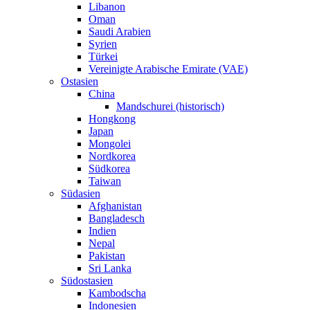
Libanon
Oman
Saudi Arabien
Syrien
Türkei
Vereinigte Arabische Emirate (VAE)
Ostasien
China
Mandschurei (historisch)
Hongkong
Japan
Mongolei
Nordkorea
Südkorea
Taiwan
Südasien
Afghanistan
Bangladesch
Indien
Nepal
Pakistan
Sri Lanka
Südostasien
Kambodscha
Indonesien