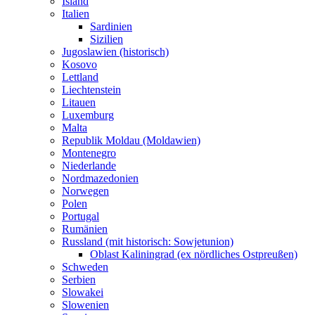
Island
Italien
Sardinien
Sizilien
Jugoslawien (historisch)
Kosovo
Lettland
Liechtenstein
Litauen
Luxemburg
Malta
Republik Moldau (Moldawien)
Montenegro
Niederlande
Nordmazedonien
Norwegen
Polen
Portugal
Rumänien
Russland (mit historisch: Sowjetunion)
Oblast Kaliningrad (ex nördliches Ostpreußen)
Schweden
Serbien
Slowakei
Slowenien