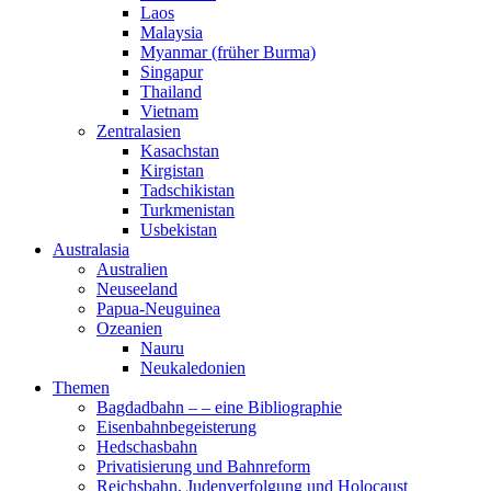
Laos
Malaysia
Myanmar (früher Burma)
Singapur
Thailand
Vietnam
Zentralasien
Kasachstan
Kirgistan
Tadschikistan
Turkmenistan
Usbekistan
Australasia
Australien
Neuseeland
Papua-Neuguinea
Ozeanien
Nauru
Neukaledonien
Themen
Bagdadbahn – – eine Bibliographie
Eisenbahnbegeisterung
Hedschasbahn
Privatisierung und Bahnreform
Reichsbahn, Judenverfolgung und Holocaust