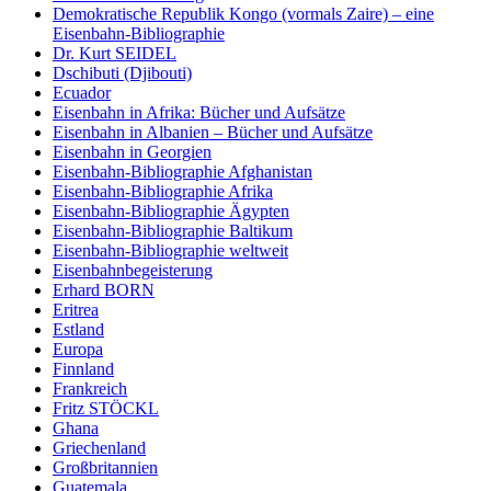
Demokratische Republik Kongo (vormals Zaire) – eine
Eisenbahn-Bibliographie
Dr. Kurt SEIDEL
Dschibuti (Djibouti)
Ecuador
Eisenbahn in Afrika: Bücher und Aufsätze
Eisenbahn in Albanien – Bücher und Aufsätze
Eisenbahn in Georgien
Eisenbahn-Bibliographie Afghanistan
Eisenbahn-Bibliographie Afrika
Eisenbahn-Bibliographie Ägypten
Eisenbahn-Bibliographie Baltikum
Eisenbahn-Bibliographie weltweit
Eisenbahnbegeisterung
Erhard BORN
Eritrea
Estland
Europa
Finnland
Frankreich
Fritz STÖCKL
Ghana
Griechenland
Großbritannien
Guatemala