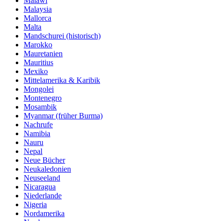
Malawi
Malaysia
Mallorca
Malta
Mandschurei (historisch)
Marokko
Mauretanien
Mauritius
Mexiko
Mittelamerika & Karibik
Mongolei
Montenegro
Mosambik
Myanmar (früher Burma)
Nachrufe
Namibia
Nauru
Nepal
Neue Bücher
Neukaledonien
Neuseeland
Nicaragua
Niederlande
Nigeria
Nordamerika