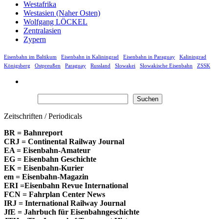
Westafrika
Westasien (Naher Osten)
Wolfgang LÖCKEL
Zentralasien
Zypern
Eisenbahn im Baltikum
Eisenbahn in Kaliningrad
Eisenbahn in Paraguay
Kaliningrad
Königsberg
Ostpreußen
Paraguay
Russland
Slowakei
Slowakische Eisenbahn
ZSSK
Suchen
Suchen
Zeitschriften / Periodicals
BR = Bahnreport
CRJ = Continental Railway Journal
EA = Eisenbahn-Amateur
EG = Eisenbahn Geschichte
EK = Eisenbahn-Kurier
em = Eisenbahn-Magazin
ERI =Eisenbahn Revue International
FCN = Fahrplan Center News
IRJ = International Railway Journal
JfE = Jahrbuch für Eisenbahngeschichte