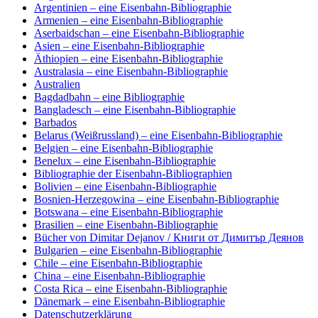
Argentinien – eine Eisenbahn-Bibliographie
Armenien – eine Eisenbahn-Bibliographie
Aserbaidschan – eine Eisenbahn-Bibliographie
Asien – eine Eisenbahn-Bibliographie
Äthiopien – eine Eisenbahn-Bibliographie
Australasia – eine Eisenbahn-Bibliographie
Australien
Bagdadbahn – eine Bibliographie
Bangladesch – eine Eisenbahn-Bibliographie
Barbados
Belarus (Weißrussland) – eine Eisenbahn-Bibliographie
Belgien – eine Eisenbahn-Bibliographie
Benelux – eine Eisenbahn-Bibliographie
Bibliographie der Eisenbahn-Bibliographien
Bolivien – eine Eisenbahn-Bibliographie
Bosnien-Herzegowina – eine Eisenbahn-Bibliographie
Botswana – eine Eisenbahn-Bibliographie
Brasilien – eine Eisenbahn-Bibliographie
Bücher von Dimitar Dejanov / Книги от Димитър Деянов
Bulgarien – eine Eisenbahn-Bibliographie
Chile – eine Eisenbahn-Bibliographie
China – eine Eisenbahn-Bibliographie
Costa Rica – eine Eisenbahn-Bibliographie
Dänemark – eine Eisenbahn-Bibliographie
Datenschutzerklärung