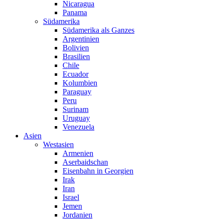
Nicaragua
Panama
Südamerika
Südamerika als Ganzes
Argentinien
Bolivien
Brasilien
Chile
Ecuador
Kolumbien
Paraguay
Peru
Surinam
Uruguay
Venezuela
Asien
Westasien
Armenien
Aserbaidschan
Eisenbahn in Georgien
Irak
Iran
Israel
Jemen
Jordanien