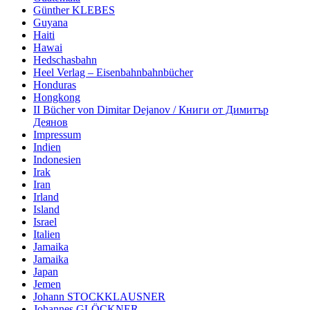
Günther KLEBES
Guyana
Haiti
Hawai
Hedschasbahn
Heel Verlag – Eisenbahnbahnbücher
Honduras
Hongkong
II Bücher von Dimitar Dejanov / Книги от Димитър
Деянов
Impressum
Indien
Indonesien
Irak
Iran
Irland
Island
Israel
Italien
Jamaika
Jamaika
Japan
Jemen
Johann STOCKKLAUSNER
Johannes GLÖCKNER