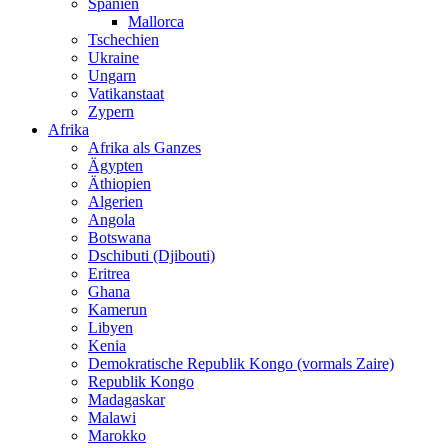
Spanien
Mallorca
Tschechien
Ukraine
Ungarn
Vatikanstaat
Zypern
Afrika
Afrika als Ganzes
Ägypten
Äthiopien
Algerien
Angola
Botswana
Dschibuti (Djibouti)
Eritrea
Ghana
Kamerun
Libyen
Kenia
Demokratische Republik Kongo (vormals Zaire)
Republik Kongo
Madagaskar
Malawi
Marokko