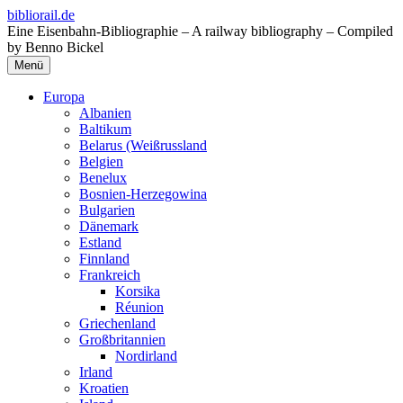
Zum
bibliorail.de
Inhalt
Eine Eisenbahn-Bibliographie – A railway bibliography – Compiled
springen
by Benno Bickel
Menü
Europa
Albanien
Baltikum
Belarus (Weißrussland
Belgien
Benelux
Bosnien-Herzegowina
Bulgarien
Dänemark
Estland
Finnland
Frankreich
Korsika
Réunion
Griechenland
Großbritannien
Nordirland
Irland
Kroatien