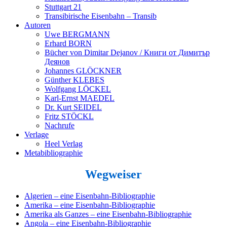
Stuttgart 21
Transibirische Eisenbahn – Transib
Autoren
Uwe BERGMANN
Erhard BORN
Bücher von Dimitar Dejanov / Книги от Димитър
Деянов
Johannes GLÖCKNER
Günther KLEBES
Wolfgang LÖCKEL
Karl-Ernst MAEDEL
Dr. Kurt SEIDEL
Fritz STÖCKL
Nachrufe
Verlage
Heel Verlag
Metabibliographie
Wegweiser
Algerien – eine Eisenbahn-Bibliographie
Amerika – eine Eisenbahn-Bibliographie
Amerika als Ganzes – eine Eisenbahn-Bibliographie
Angola – eine Eisenbahn-Bibliographie