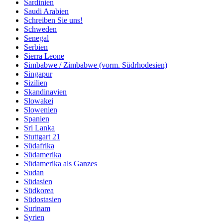
Sardinien
Saudi Arabien
Schreiben Sie uns!
Schweden
Senegal
Serbien
Sierra Leone
Simbabwe / Zimbabwe (vorm. Südrhodesien)
Singapur
Sizilien
Skandinavien
Slowakei
Slowenien
Spanien
Sri Lanka
Stuttgart 21
Südafrika
Südamerika
Südamerika als Ganzes
Sudan
Südasien
Südkorea
Südostasien
Surinam
Syrien