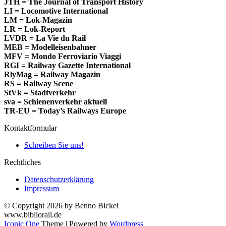
JTH = The Journal of Transport History
LI = Locomotive International
LM = Lok-Magazin
LR = Lok-Report
LVDR = La Vie du Rail
MEB = Modelleisenbahner
MFV = Mondo Ferroviario Viaggi
RGI = Railway Gazette International
RlyMag = Railway Magazin
RS = Railway Scene
StVk = Stadtverkehr
sva = Schienenverkehr aktuell
TR-EU = Today’s Railways Europe
Kontaktformular
Schreiben Sie uns!
Rechtliches
Datenschutzerklärung
Impressum
© Copyright 2026 by Benno Bickel
www.bibliorail.de
Iconic One
Theme | Powered by
Wordpress