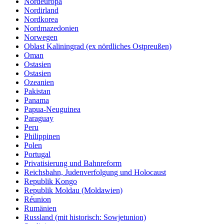
Nordeuropa
Nordirland
Nordkorea
Nordmazedonien
Norwegen
Oblast Kaliningrad (ex nördliches Ostpreußen)
Oman
Ostasien
Ostasien
Ozeanien
Pakistan
Panama
Papua-Neuguinea
Paraguay
Peru
Philippinen
Polen
Portugal
Privatisierung und Bahnreform
Reichsbahn, Judenverfolgung und Holocaust
Republik Kongo
Republik Moldau (Moldawien)
Réunion
Rumänien
Russland (mit historisch: Sowjetunion)