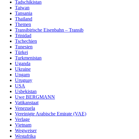
Tadschikistan
Taiwan
Tansania
Thailand
Themen
Transibirische Eisenbahn – Transib
Trinidad
Tschechien
Tunesien
Türkei
Turkmenistan
Uganda
Ukraine
Ungarn
Uruguay
USA
Usbekistan
Uwe BERGMANN
Vatikanstaat
Venezuela
Vereinigte Arabische Emirate (VAE)
Verlage
Vietnam
Wegweiser
Westafrika