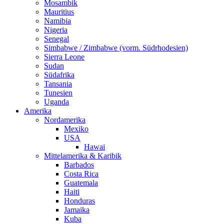
Mosambik
Mauritius
Namibia
Nigeria
Senegal
Simbabwe / Zimbabwe (vorm. Südrhodesien)
Sierra Leone
Sudan
Südafrika
Tansania
Tunesien
Uganda
Amerika
Nordamerika
Mexiko
USA
Hawai
Mittelamerika & Karibik
Barbados
Costa Rica
Guatemala
Haiti
Honduras
Jamaika
Kuba